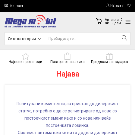
Најава / Регис
Контакт
Артикли:
0
Вк.:
0
ден.
Сите категории
Најнови производи
Повторно на залиха
Предлози за подарок
Најава
Почитувани коминтенти, за пристап до дилерскиот
статус, потребно е да се регистрирате од ново со
постоечкиот емаил како и со нова или веќе
постоечката лозинка.
Системот автоматски ќе ви го додели дилерскиот