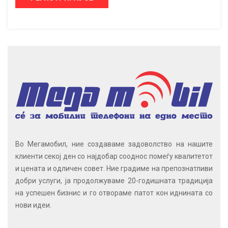
Во Мегамобил, ние создаваме задоволство на нашите
клиенти секој ден со најдобар сооднос помеѓу квалитетот
и цената и одличен совет. Ние градиме на препознатливи
добри услуги, ја продолжуваме 20-годишната традиција
на успешен бизнис и го отвораме патот кон иднината со
нови идеи.