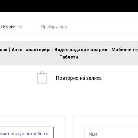
атегории
топи
Авто галантерија
Видео надзор и аларми
Мобилни т
Таблети
Повторно на залиха
киот статус, потребно е