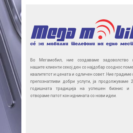
Во Мегамобил, ние создаваме задоволство 
нашите клиенти секој ден со најдобар сооднос поме
квалитетот и цената и одличен совет. Ние градиме 
препознатливи добри услуги, ја продолжуваме 2
годишната традиција на успешен бизнис и 
отвораме патот кон иднината со нови идеи.