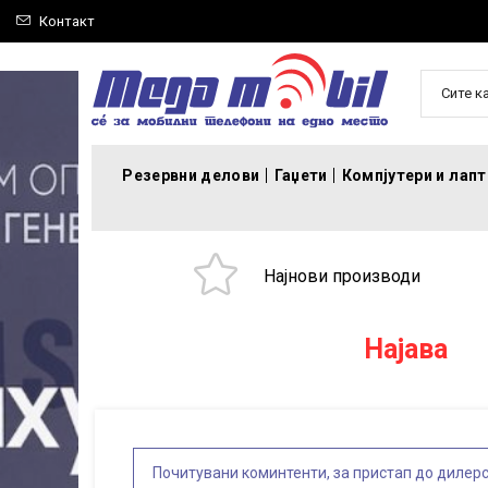
Контакт
Сите к
Резервни делови
Гаџети
Компјутери и лап
Најнови производи
Најава
Почитувани коминтенти, за пристап до дилерс