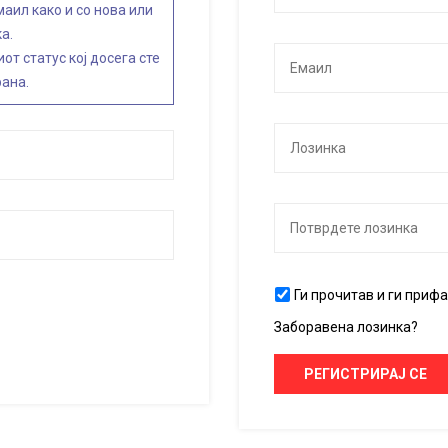
маил како и со нова или
а.
от статус кој досега сте
рана.
Ги прочитав и ги приф
Заборавена лозинка?
РЕГИСТРИРАЈ СЕ