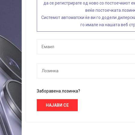
да се регистрирате од ново со постоечкиот е
веќе постоечката лозинк
Системот автоматски ќе ви го додели дилерски
го имале на нашата веб ст
Заборавена лозинка?
НАЈАВИ СЕ