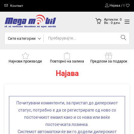
Најава / Регис
Контакт
Артикли:
0
Вк.:
0
ден.
Сите категории
Најнови производи
Повторно на залиха
Предлози за подарок
Најава
Почитувани коминтенти, за пристап до дилерскиот
статус, потребно е да се регистрирате од ново со
постоечкиот емаил како и со нова или веќе
постоечката лозинка.
Системот автоматски ќе ви го додели дилерскиот