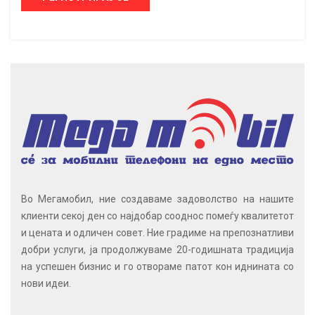
Во Мегамобил, ние создаваме задоволство на нашите
клиенти секој ден со најдобар сооднос помеѓу квалитетот
и цената и одличен совет. Ние градиме на препознатливи
добри услуги, ја продолжуваме 20-годишната традиција
на успешен бизнис и го отвораме патот кон иднината со
нови идеи.