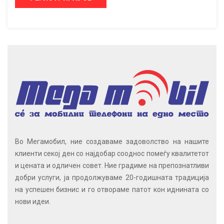
Во Мегамобил, ние создаваме задоволство на нашите
клиенти секој ден со најдобар сооднос помеѓу квалитетот
и цената и одличен совет. Ние градиме на препознатливи
добри услуги, ја продолжуваме 20-годишната традиција
на успешен бизнис и го отвораме патот кон иднината со
нови идеи.