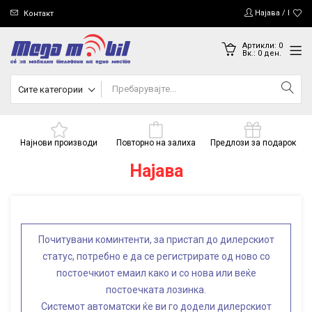
Најава / Регис
Контакт
Артикли:
0
Вк.:
0
ден.
Сите категории
Најнови производи
Повторно на залиха
Предлози за подарок
Најава
Почитувани коминтенти, за пристап до дилерскиот
статус, потребно е да се регистрирате од ново со
постоечкиот емаил како и со нова или веќе
постоечката лозинка.
Системот автоматски ќе ви го додели дилерскиот