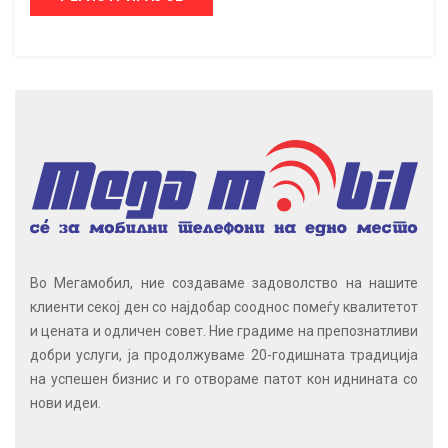
Во Мегамобил, ние создаваме задоволство на нашите
клиенти секој ден со најдобар сооднос помеѓу квалитетот
и цената и одличен совет. Ние градиме на препознатливи
добри услуги, ја продолжуваме 20-годишната традиција
на успешен бизнис и го отвораме патот кон иднината со
нови идеи.