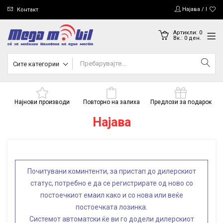
Најава / Регис
Контакт
Артикли:
0
Вк.:
0
ден.
Сите категории
Најнови производи
Повторно на залиха
Предлози за подарок
Најава
Почитувани коминтенти, за пристап до дилерскиот
статус, потребно е да се регистрирате од ново со
постоечкиот емаил како и со нова или веќе
постоечката лозинка.
Системот автоматски ќе ви го додели дилерскиот