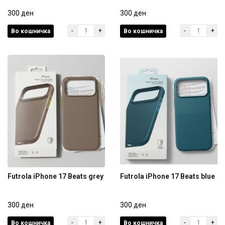
Futrola iPhone 16 Pro Max
Futrola iPhone 17 Beats
Beats grey
300 ден
black
300 ден
-
+
-
+
Во кошничка
Во кошничка
300 ден
300 ден
Futrola iPhone 17 Beats grey
Futrola iPhone 17 Beats blue
Futrola iPhone 17 Beats grey
Futrola iPhone 17 Beats blue
300 ден
300 ден
-
+
-
+
Во кошничка
Во кошничка