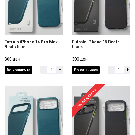
Futrola iPhone 14 Pro Max
Futrola iPhone 15 Beats
Beats blue
black
Futrola iPhone 14 Pro Max
Futrola iPhone 15 Beats
Beats blue
300 ден
black
300 ден
-
+
-
+
Во кошничка
Во кошничка
300 ден
300 ден
Распродадено