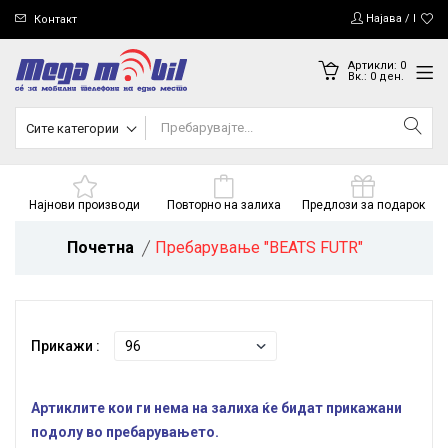
Најава / Регис
Контакт
Артикли:
0
Вк.:
0
ден.
Сите категории
Најнови производи
Повторно на залиха
Предлози за подарок
Почетна
Пребарување "BEATS FUTR"
Прикажи :
Артиклите кои ги нема на залиха ќе бидат прикажани
подолу во пребарувањето.