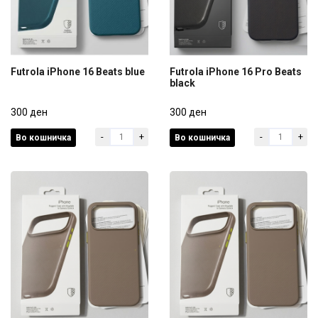
Futrola iPhone 16 Beats blue
Futrola iPhone 16 Pro Beats
black
Futrola iPhone 16 Beats blue
Futrola iPhone 16 Pro Beats
300 ден
black
300 ден
-
+
-
+
Во кошничка
Во кошничка
300 ден
300 ден