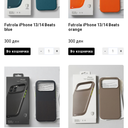
Futrola iPhone 13/14 Beats
Futrola iPhone 13/14 Beats
blue
orange
Futrola iPhone 13/14 Beats
Futrola iPhone 13/14 Beats
blue
300 ден
orange
300 ден
-
+
-
+
Во кошничка
Во кошничка
300 ден
300 ден