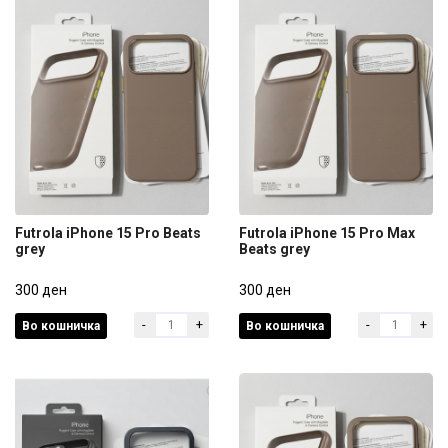
Futrola iPhone 15 Pro Beats
Futrola iPhone 15 Pro Max
grey
Beats grey
Futrola iPhone 15 Pro Beats
Futrola iPhone 15 Pro Max
grey
300 ден
Beats grey
300 ден
-
+
-
+
Во кошничка
Во кошничка
300 ден
300 ден