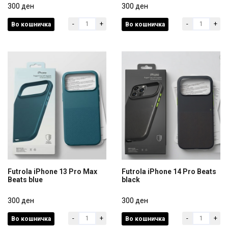
Beats black
300 ден
Beats grey
300 ден
-
+
-
+
Во кошничка
Во кошничка
300 ден
300 ден
Futrola iPhone 13 Pro Max
Futrola iPhone 14 Pro Beats
Beats blue
black
Futrola iPhone 13 Pro Max
Futrola iPhone 14 Pro Beats
Beats blue
300 ден
black
300 ден
-
+
-
+
Во кошничка
Во кошничка
300 ден
300 ден