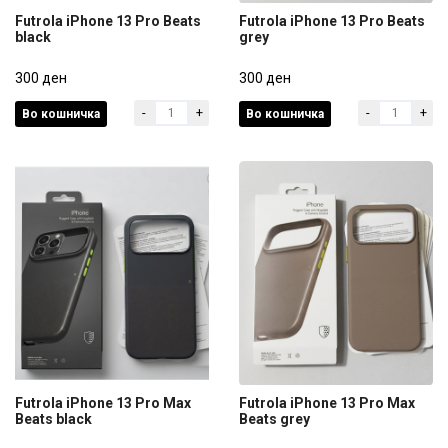
Futrola iPhone 13 Pro Beats
Futrola iPhone 13 Pro Beats
black
grey
Futrola iPhone 13 Pro Beats
Futrola iPhone 13 Pro Beats
black
300 ден
grey
300 ден
-
+
-
+
Во кошничка
Во кошничка
300 ден
300 ден
Futrola iPhone 13 Pro Max
Futrola iPhone 13 Pro Max
Beats black
Beats grey
Futrola iPhone 13 Pro Max
Futrola iPhone 13 Pro Max