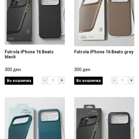
Futrola iPhone 16 Beats
Futrola iPhone 16 Beats grey
black
Futrola iPhone 16 Beats
Futrola iPhone 16 Beats grey
black
300 ден
300 ден
-
+
-
+
Во кошничка
Во кошничка
300 ден
300 ден