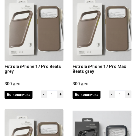
Futrola iPhone 17 Pro Beats
Futrola iPhone 17 Pro Max
grey
Beats grey
Futrola iPhone 17 Pro Beats
Futrola iPhone 17 Pro Max
grey
300 ден
Beats grey
300 ден
-
+
-
+
Во кошничка
Во кошничка
300 ден
300 ден