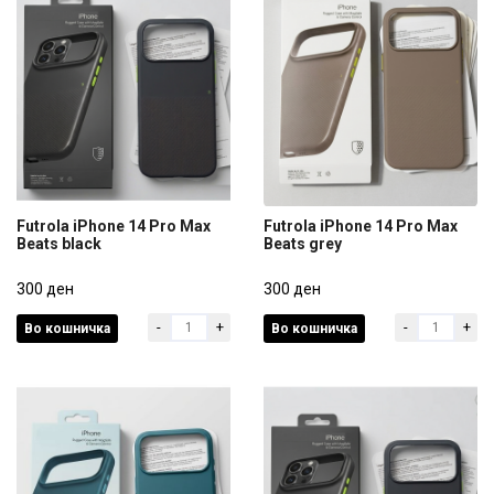
Futrola iPhone 14 Pro Max
Futrola iPhone 14 Pro Max
Beats black
Beats grey
Futrola iPhone 14 Pro Max
Futrola iPhone 14 Pro Max
Beats black
300 ден
Beats grey
300 ден
-
+
-
+
Во кошничка
Во кошничка
300 ден
300 ден