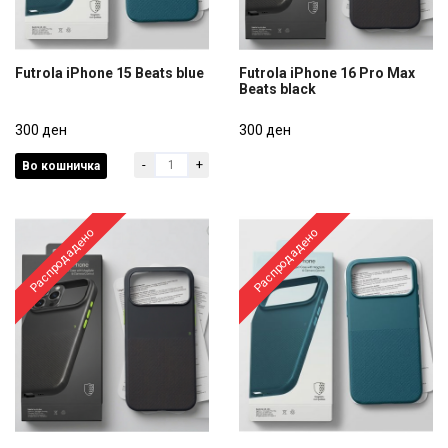
Futrola iPhone 15 Beats blue
Futrola iPhone 16 Pro Max
Beats black
Futrola iPhone 15 Beats blue
Futrola iPhone 16 Pro Max
300 ден
Beats black
300 ден
-
+
Во кошничка
300 ден
300 ден
Распродадено
Распродадено