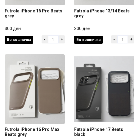
Futrola iPhone 16 Pro Beats
Futrola iPhone 13/14 Beats
grey
grey
Futrola iPhone 16 Pro Beats
Futrola iPhone 13/14 Beats
grey
300 ден
grey
300 ден
-
+
-
+
Во кошничка
Во кошничка
300 ден
300 ден
Futrola iPhone 16 Pro Max
Futrola iPhone 17 Beats
Beats grey
black