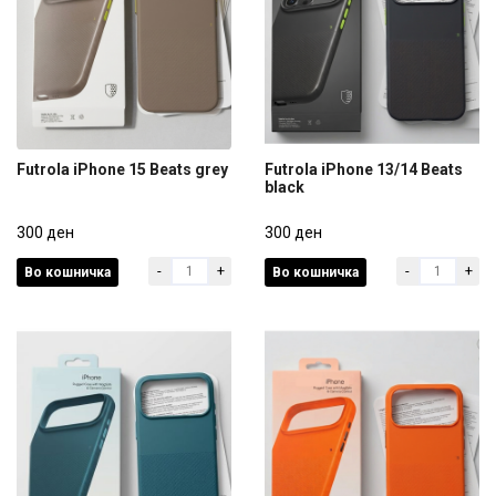
Futrola iPhone 15 Beats grey
Futrola iPhone 13/14 Beats
black
Futrola iPhone 15 Beats grey
Futrola iPhone 13/14 Beats
300 ден
black
300 ден
-
+
-
+
Во кошничка
Во кошничка
300 ден
300 ден