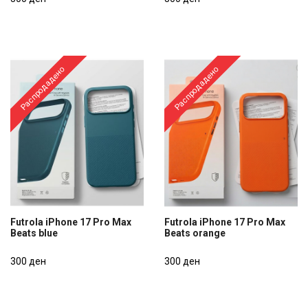
300 ден
300 ден
Распродадено
Распродадено
Futrola iPhone 17 Pro Max
Futrola iPhone 17 Pro Max
Beats blue
Beats orange
Futrola iPhone 17 Pro Max
Futrola iPhone 17 Pro Max
Beats blue
300 ден
Beats orange
300 ден
300 ден
300 ден