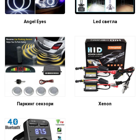
Angel Eyes
Led светла
Паркинг сензори
Xenon