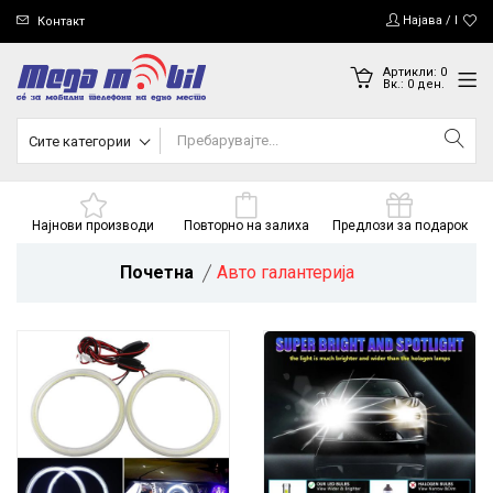
Најава / Регис
Контакт
Артикли:
0
Вк.:
0
ден.
Сите категории
Најнови производи
Повторно на залиха
Предлози за подарок
Почетна
Авто галантерија