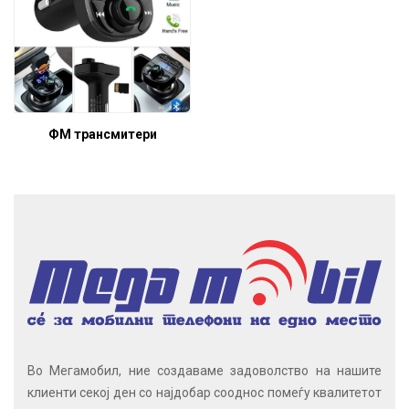
ФМ трансмитери
Во Мегамобил, ние создаваме задоволство на нашите
клиенти секој ден со најдобар сооднос помеѓу квалитетот