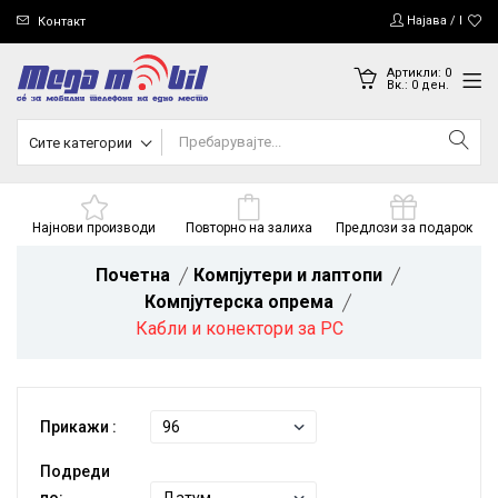
Најава / Регис
Контакт
Артикли:
0
Вк.:
0
ден.
Сите категории
Најнови производи
Повторно на залиха
Предлози за подарок
Почетна
Компјутери и лаптопи
Компјутерска опрема
Кабли и конектори за PC
Прикажи :
Подреди
по: