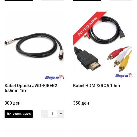
Распродадено
Kabel Opticki JWD-FIBER2
Kabel HDMI/3RCA 1.5m
6.0mm 1m
Kabel Opticki JWD-FIBER2
Kabel HDMI/3RCA 1.5m
6.0mm 1m
300 ден
350 ден
-
+
Во кошничка
300 ден
350 ден