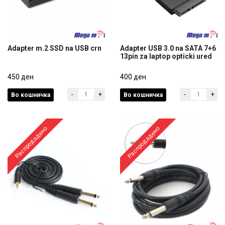
Adapter m.2 SSD na USB crn
Adapter USB 3.0 na SATA 7+6
13pin za laptop opticki ured
Adapter m.2 SSD na USB crn
Adapter USB 3.0 na SATA 7+6
450 ден
13pin za laptop opticki ured
400 ден
-
+
-
+
Во кошничка
Во кошничка
450 ден
400 ден
Распродадено
Распродадено