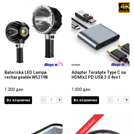
Bateriska LED Lampa
Adapter Terabyte Type C na
rechargeable W5219B
HDMIx2 PD USB 3.0 4vo1
Bateriska LED Lampa
Adapter Terabyte Type C na
rechargeable W5219B
1.200 ден
HDMIx2 PD USB 3.0 4vo1
1.000 ден
-
+
-
+
Во кошничка
Во кошничка
1.200 ден
1.000 ден
Распродадено