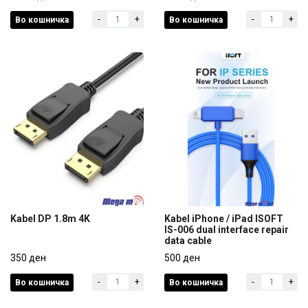
100W ST-C0601 (6 in 1)
100W ST-C0901 (9 in 1)
-
+
-
+
Во кошничка
Во кошничка
1.500 ден
1.600 ден
Kabel DP 1.8m 4K
Kabel iPhone / iPad ISOFT
IS-006 dual interface repair
data cable
Kabel DP 1.8m 4K
Kabel iPhone / iPad ISOFT
350 ден
IS-006 dual interface repair
500 ден
data cable
-
+
-
+
Во кошничка
Во кошничка
350 ден
500 ден