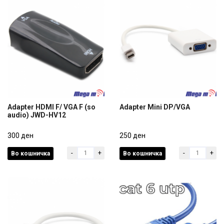
Adapter HDMI F/ VGA F (so
Adapter Mini DP/VGA
audio) JWD-HV12
Adapter HDMI F/ VGA F (so
Adapter Mini DP/VGA
audio) JWD-HV12
300 ден
250 ден
-
+
-
+
Во кошничка
Во кошничка
300 ден
250 ден