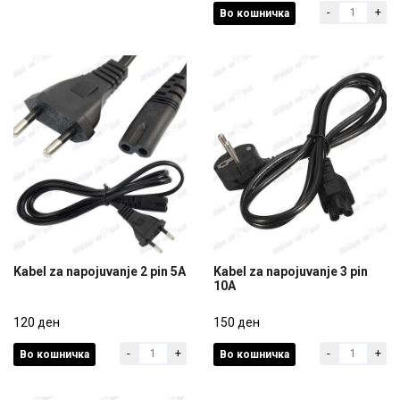
-
+
Во кошничка
150 ден
150 ден
Kabel za napojuvanje 2 pin 5A
Kabel za napojuvanje 3 pin
10A
Kabel za napojuvanje 2 pin 5A
Kabel za napojuvanje 3 pin
120 ден
10A
150 ден
-
+
-
+
Во кошничка
Во кошничка
120 ден
150 ден