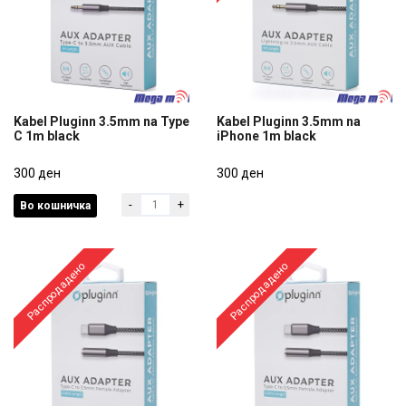
Kabel Pluginn 3.5mm na Type
Kabel Pluginn 3.5mm na
C 1m black
iPhone 1m black
Kabel Pluginn 3.5mm na Type
Kabel Pluginn 3.5mm na
C 1m black
300 ден
iPhone 1m black
300 ден
-
+
Во кошничка
300 ден
300 ден
Распродадено
Распродадено