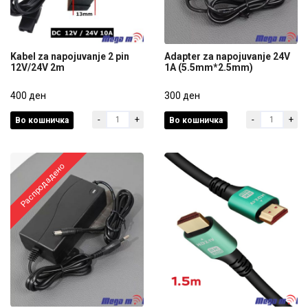
Kabel za napojuvanje 2 pin
Adapter za napojuvanje 24V
12V/24V 2m
1A (5.5mm*2.5mm)
Kabel za napojuvanje 2 pin
Adapter za napojuvanje 24V
12V/24V 2m
400 ден
1A (5.5mm*2.5mm)
300 ден
-
+
-
+
Во кошничка
Во кошничка
400 ден
300 ден
Распродадено