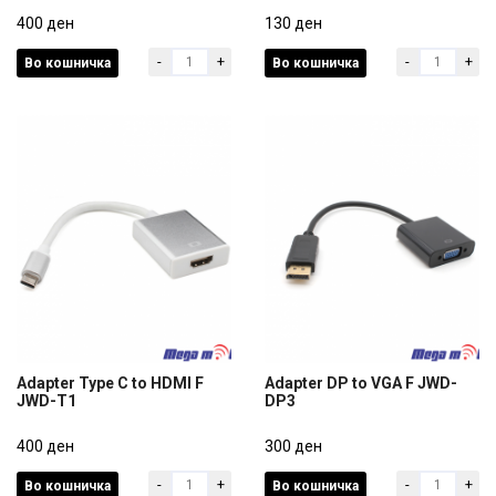
Adapter za HDD Caddy
Kabel mrezen UTP/Cat6e 5m
9.5mm
400 ден
130 ден
-
+
-
+
Во кошничка
Во кошничка
400 ден
130 ден
Adapter Type C to HDMI F
Adapter DP to VGA F JWD-
JWD-T1
DP3
Adapter Type C to HDMI F
Adapter DP to VGA F JWD-
JWD-T1
400 ден
DP3
300 ден
-
+
-
+
Во кошничка
Во кошничка
400 ден
300 ден