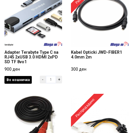
Adapter Terabyte Type C na
Kabel Opticki JWD-FIBER1
RJ45 2xUSB 3.0 HDMI 2xPD
4.0mm 2m
SD TF 8vo1
Adapter Terabyte Type C na
Kabel Opticki JWD-FIBER1
RJ45 2xUSB 3.0 HDMI 2xPD
900 ден
4.0mm 2m
300 ден
SD TF 8vo1
-
+
Во кошничка
900 ден
300 ден
Распродадено