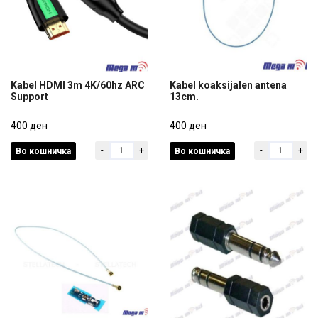
Kabel HDMI 3m 4K/60hz ARC
Kabel koaksijalen antena
Support
13cm.
Kabel HDMI 3m 4K/60hz ARC
Kabel koaksijalen antena
Support
400 ден
13cm.
400 ден
-
+
-
+
Во кошничка
Во кошничка
400 ден
400 ден