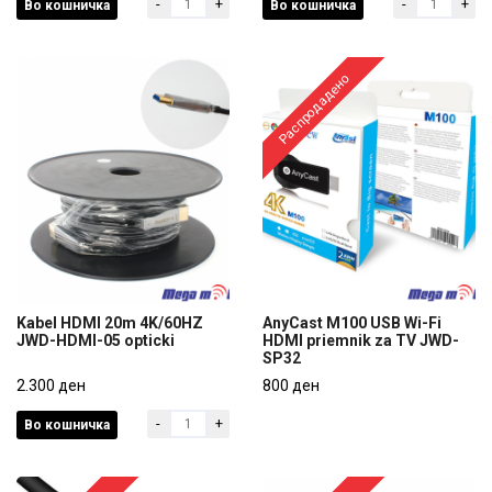
-
+
-
+
Во кошничка
Во кошничка
250 ден
700 ден
Распродадено
Kabel HDMI 20m 4K/60HZ
AnyCast M100 USB Wi-Fi
JWD-HDMI-05 opticki
HDMI priemnik za TV JWD-
SP32
Kabel HDMI 20m 4K/60HZ
AnyCast M100 USB Wi-Fi
JWD-HDMI-05 opticki
2.300 ден
HDMI priemnik za TV JWD-
800 ден
SP32
-
+
Во кошничка
2.300 ден
800 ден