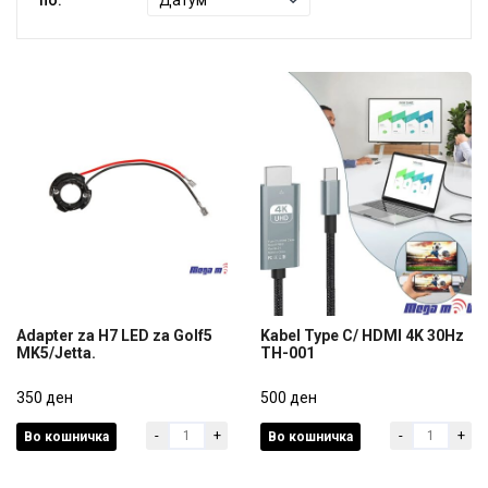
Adapter za H7 LED za Golf5
Kabel Type C/ HDMI 4K 30Hz
MK5/Jetta.
TH-001
Adapter za H7 LED za Golf5
Kabel Type C/ HDMI 4K 30Hz
MK5/Jetta.
350 ден
TH-001
500 ден
-
+
-
+
Во кошничка
Во кошничка
350 ден
500 ден