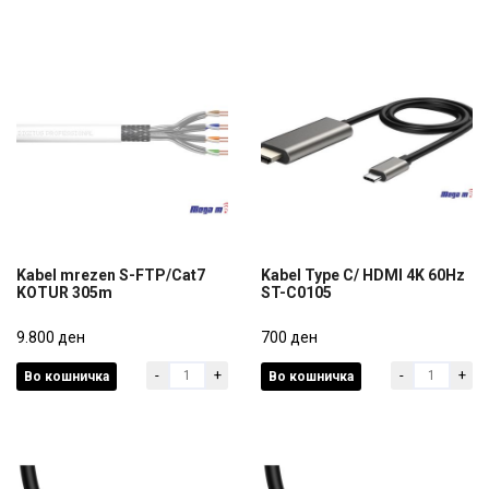
Kabel mrezen S-FTP/Cat7
Kabel Type C/ HDMI 4K 60Hz
KOTUR 305m
ST-C0105
Kabel mrezen S-FTP/Cat7
Kabel Type C/ HDMI 4K 60Hz
KOTUR 305m
9.800 ден
ST-C0105
700 ден
-
+
-
+
Во кошничка
Во кошничка
9.800 ден
700 ден