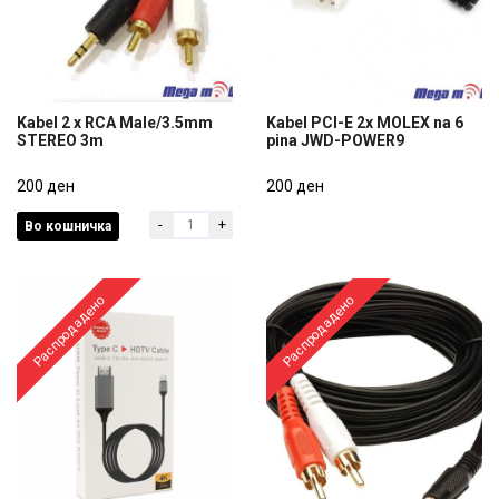
Kabel 2 x RCA Male/3.5mm
Kabel PCI-E 2x MOLEX na 6
STEREO 3m
pina JWD-POWER9
Kabel 2 x RCA Male/3.5mm
Kabel PCI-E 2x MOLEX na 6
STEREO 3m
200 ден
pina JWD-POWER9
200 ден
-
+
Во кошничка
200 ден
200 ден
Распродадено
Распродадено