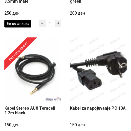
3.5mm male
green
Kabel iPhone Lightning AUX
...Kabel HDMI FLAT 1.5m
3.5mm male
250 ден
green
200 ден
-
+
Во кошничка
250 ден
200 ден
Распродадено
Kabel Stereo AUX Teracell
Kabel za napojuvanje PC 10A
1.2m black
Kabel Stereo AUX Teracell
Kabel za napojuvanje PC 10A
1.2m black
150 ден
150 ден