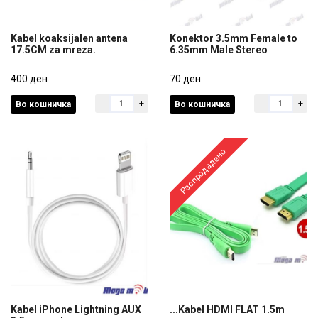
Kabel koaksijalen antena
Konektor 3.5mm Female to
17.5CM za mreza.
6.35mm Male Stereo
Kabel koaksijalen antena
Konektor 3.5mm Female to
17.5CM za mreza.
400 ден
6.35mm Male Stereo
70 ден
-
+
-
+
Во кошничка
Во кошничка
400 ден
70 ден
Распродадено
Kabel iPhone Lightning AUX
...Kabel HDMI FLAT 1.5m