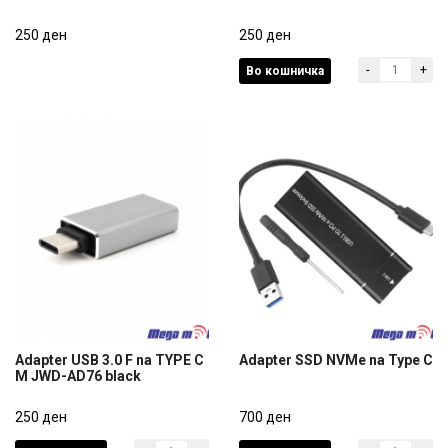
Kabel Opticki JWD-FIBER1
Adapter USB 3.0 F na Type
4.0mm 1m
250 ден
C/Micro USB JWD-51
250 ден
-
+
Во кошничка
250 ден
250 ден
Adapter USB 3.0 F na TYPE C
Adapter SSD NVMe na Type C
M JWD-AD76 black
Adapter USB 3.0 F na TYPE C
Adapter SSD NVMe na Type C
M JWD-AD76 black
250 ден
700 ден