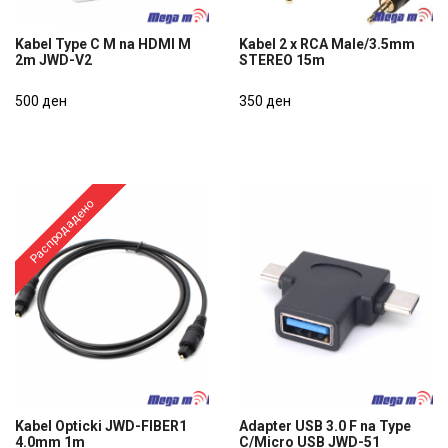
Kabel Type C M na HDMI M
Kabel 2 x RCA Male/3.5mm
2m JWD-V2
STEREO 15m
Kabel Type C M na HDMI M
Kabel 2 x RCA Male/3.5mm
2m JWD-V2
500 ден
STEREO 15m
350 ден
500 ден
350 ден
Распродадено
Kabel Opticki JWD-FIBER1
Adapter USB 3.0 F na Type
4.0mm 1m
C/Micro USB JWD-51