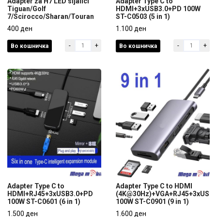
Adapter za H7 LED sijalici
Adapter Type C to
Tiguan/Golf
HDMI+3xUSB3.0+PD 100W
7/Scirocco/Sharan/Touran
ST-C0503 (5 in 1)
Adapter za H7 LED sijalici
Adapter Type C to
Tiguan/Golf
400 ден
HDMI+3xUSB3.0+PD 100W
1.100 ден
7/Scirocco/Sharan/Touran
ST-C0503 (5 in 1)
-
+
-
+
Во кошничка
Во кошничка
400 ден
1.100 ден
Adapter Type C to
Adapter Type C to HDMI
HDMI+RJ45+3xUSB3.0+PD
(4K@30Hz)+VGA+RJ45+3xUSB3
100W ST-C0601 (6 in 1)
100W ST-C0901 (9 in 1)
Adapter Type C to
Adapter Type C to HDMI
HDMI+RJ45+3xUSB3.0+PD
1.500 ден
(4K@30Hz)+VGA+RJ45+3xUSB3
1.600 ден