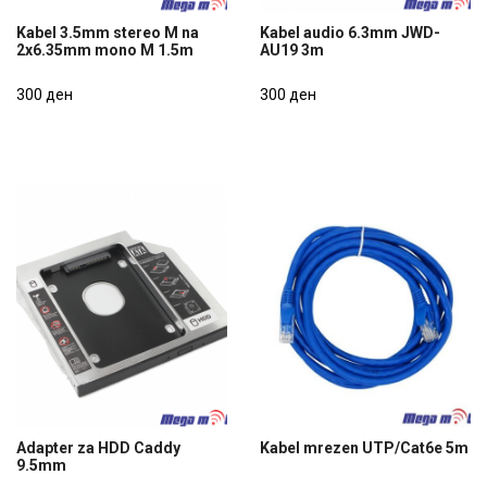
Kabel 3.5mm stereo M na
Kabel audio 6.3mm JWD-
2x6.35mm mono M 1.5m
AU19 3m
Kabel 3.5mm stereo M na
Kabel audio 6.3mm JWD-
2x6.35mm mono M 1.5m
300 ден
AU19 3m
300 ден
300 ден
300 ден
Adapter za HDD Caddy
Kabel mrezen UTP/Cat6e 5m
9.5mm