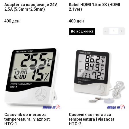
Adapter za napojuvanje 24V
Kabel HDMI 1.5m 8K (HDMI
2.5A (5.5mm*2.5mm)
2.1ver)
Adapter za napojuvanje 24V
Kabel HDMI 1.5m 8K (HDMI
2.5A (5.5mm*2.5mm)
400 ден
2.1ver)
400 ден
-
+
Во кошничка
400 ден
400 ден
Casovnik so merac za
Casovnik so merac za
tempereatura i vlaznost
tempereatura i vlaznost
HTC-1
HTC-2
Casovnik so merac za
Casovnik so merac za