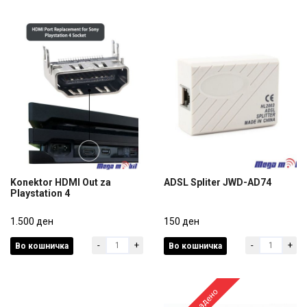
Konektor HDMI Out za
ADSL Spliter JWD-AD74
Playstation 4
Konektor HDMI Out za
ADSL Spliter JWD-AD74
Playstation 4
1.500 ден
150 ден
-
+
-
+
Во кошничка
Во кошничка
1.500 ден
150 ден