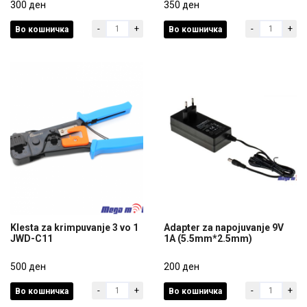
tempereatura i vlaznost
300 ден
tempereatura i vlaznost
350 ден
HTC-1
HTC-2
-
+
-
+
Во кошничка
Во кошничка
300 ден
350 ден
Klesta za krimpuvanje 3 vo 1
Adapter za napojuvanje 9V
JWD-C11
1A (5.5mm*2.5mm)
Klesta za krimpuvanje 3 vo 1
Adapter za napojuvanje 9V
JWD-C11
500 ден
1A (5.5mm*2.5mm)
200 ден
-
+
-
+
Во кошничка
Во кошничка
500 ден
200 ден