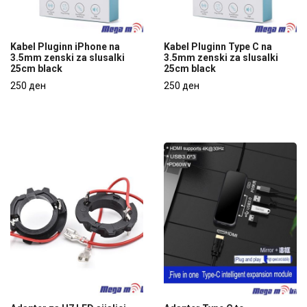
Kabel Pluginn iPhone na
Kabel Pluginn Type C na
3.5mm zenski za slusalki
3.5mm zenski za slusalki
25cm black
25cm black
Kabel Pluginn iPhone na
Kabel Pluginn Type C na
3.5mm zenski za slusalki
250 ден
3.5mm zenski za slusalki
250 ден
25cm black
25cm black
250 ден
250 ден