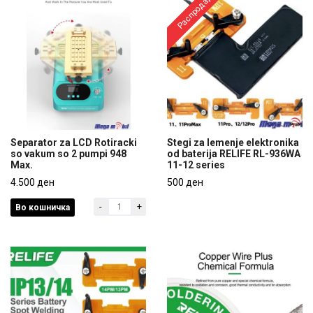
Распродадено
Separator za LCD Rotiracki
Stegi za lemenje elektronika
so vakum so 2 pumpi 948
od baterija RELIFE RL-936WA
Max.
11-12 series
Separator za LCD Rotiracki
Stegi za lemenje elektronika
so vakum so 2 pumpi 948
4.500 ден
od baterija RELIFE RL-936WA
500 ден
Max.
11-12 series
-
+
Во кошничка
4.500 ден
500 ден