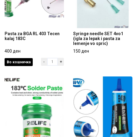
Pasta za BGA RL 403 Tecen
Syringe needle SET 4vo1
kalaj 183C
(igla za lepak i pasta za
lemenje vo spric)
Pasta za BGA RL 403 Tecen
Syringe needle SET 4vo1
kalaj 183C
400 ден
(igla za lepak i pasta za
150 ден
lemenje vo spric)
-
+
Во кошничка
400 ден
150 ден