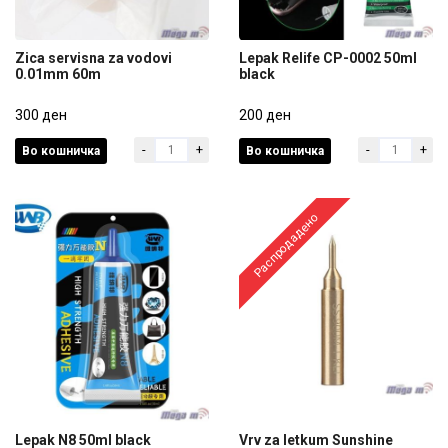
Zica servisna za vodovi
Lepak Relife CP-0002 50ml
0.01mm 60m
black
Zica servisna za vodovi
Lepak Relife CP-0002 50ml
0.01mm 60m
300 ден
black
200 ден
-
+
-
+
Во кошничка
Во кошничка
300 ден
200 ден
Распродадено
Lepak N8 50ml black
Vrv za letkum Sunshine