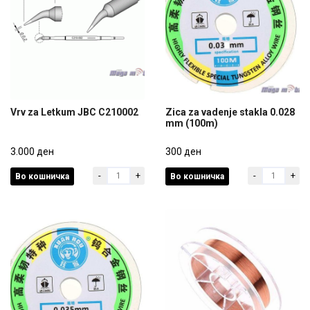
Vrv za Letkum JBC C210002
Zica za vadenje stakla 0.028
mm (100m)
Vrv za Letkum JBC C210002
Zica za vadenje stakla 0.028
3.000 ден
mm (100m)
300 ден
-
+
-
+
Во кошничка
Во кошничка
3.000 ден
300 ден