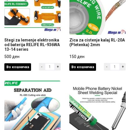
Stegi za lemenje elektronika
Zica za cistenje kalaj RL-20A
od baterija RELIFE RL-936WA
(Pletenka) 2mm
13-14 series
Stegi za lemenje elektronika
Zica za cistenje kalaj RL-20A
od baterija RELIFE RL-936WA
500 ден
(Pletenka) 2mm
150 ден
13-14 series
-
+
-
+
Во кошничка
Во кошничка
500 ден
150 ден