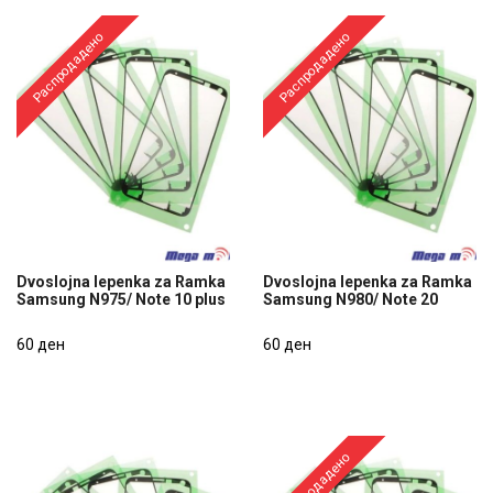
Распродадено
Распродадено
Dvoslojna lepenka za Ramka
Dvoslojna lepenka za Ramka
Samsung N975/ Note 10 plus
Samsung N980/ Note 20
Dvoslojna lepenka za Ramka
Dvoslojna lepenka za Ramka
Samsung N975/ Note 10 plus
60 ден
Samsung N980/ Note 20
60 ден
60 ден
60 ден
Распродадено