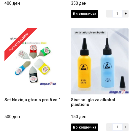
400 ден
350 ден
-
+
Во кошничка
400 ден
350 ден
Распродадено
Set Nozinja gtools pro 6 vo 1
Sise so igla za alkohol
plasticno
Set Nozinja gtools pro 6 vo 1
Sise so igla za alkohol
500 ден
plasticno
150 ден
-
+
Во кошничка
500 ден
150 ден