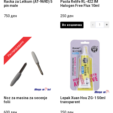
Racka za Letkum (AT-969D) 5
Pasta Relife RL-422 IM
pin male
Halogen Free Flux 10ml
Racka za Letkum (AT-969D) 5
Pasta Relife RL-422 IM
pin male
750 ден
Halogen Free Flux 10ml
250 ден
-
+
Во кошничка
750 ден
250 ден
Распродадено
Noz za masina za secenje
Lepak Xuan Hou ZG-1 50ml
folii
transparent
Noz za masina za secenje
Lepak Xuan Hou ZG-1 50ml
folii
600 ден
transparent
250 ден