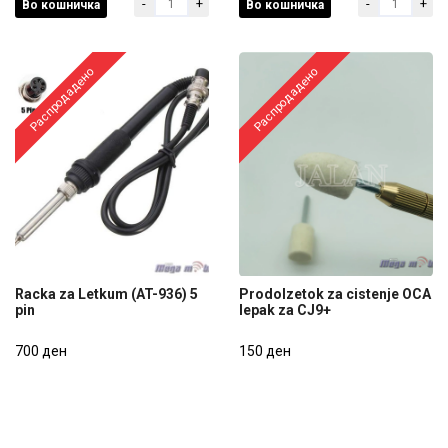
-
+
-
+
Во кошничка
Во кошничка
300 ден
3.000 ден
Распродадено
Распродадено
Racka za Letkum (AT-936) 5
Prodolzetok za cistenje OCA
pin
lepak za CJ9+
Racka za Letkum (AT-936) 5
Prodolzetok za cistenje OCA
pin
700 ден
lepak za CJ9+
150 ден
700 ден
150 ден