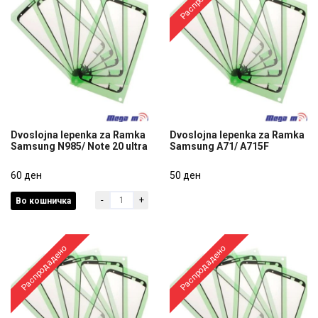
Dvoslojna lepenka za Ramka
Dvoslojna lepenka za Ramka
Samsung N985/ Note 20 ultra
Samsung A71/ A715F
Dvoslojna lepenka za Ramka
Dvoslojna lepenka za Ramka
Samsung N985/ Note 20 ultra
60 ден
Samsung A71/ A715F
50 ден
-
+
Во кошничка
60 ден
50 ден
Распродадено
Распродадено