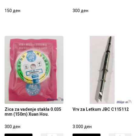
Lepak H9000 30gr
Lepak H9000 80gr
150 ден
300 ден
150 ден
300 ден
Zica za vadenje stakla 0.035
Vrv za Letkum JBC C115112
mm (150m) Xuan Hou.
Zica za vadenje stakla 0.035
Vrv za Letkum JBC C115112
mm (150m) Xuan Hou.
300 ден
3.000 ден