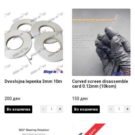
Dvoslojna lepenka 3mm 10m
Curved screen disassemble
card 0.12mm (10kom)
Dvoslojna lepenka 3mm 10m
Curved screen disassemble
200 ден
card 0.12mm (10kom)
150 ден
-
+
-
+
Во кошничка
Во кошничка
200 ден
150 ден