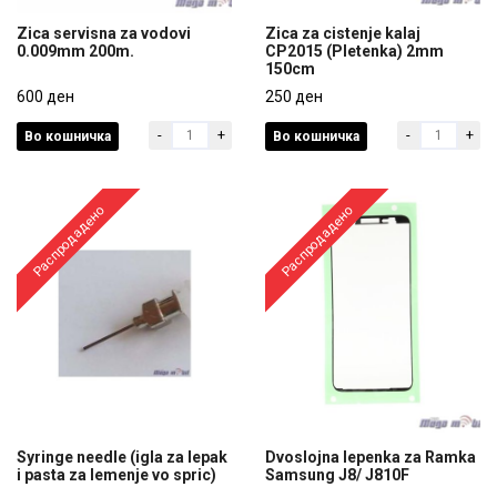
Zica servisna za vodovi
Zica za cistenje kalaj
0.009mm 200m.
CP2015 (Pletenka) 2mm
150cm
Zica servisna za vodovi
Zica za cistenje kalaj
0.009mm 200m.
600 ден
CP2015 (Pletenka) 2mm
250 ден
150cm
-
+
-
+
Во кошничка
Во кошничка
600 ден
250 ден
Распродадено
Распродадено
Syringe needle (igla za lepak
Dvoslojna lepenka za Ramka
i pasta za lemenje vo spric)
Samsung J8/ J810F