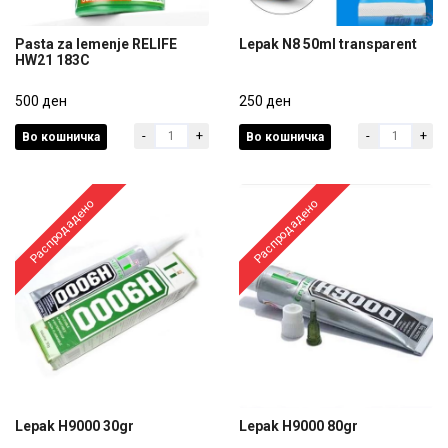
Pasta za lemenje RELIFE
Lepak N8 50ml transparent
HW21 183C
Pasta za lemenje RELIFE
Lepak N8 50ml transparent
HW21 183C
500 ден
250 ден
-
+
-
+
Во кошничка
Во кошничка
500 ден
250 ден
Распродадено
Распродадено
Lepak H9000 30gr
Lepak H9000 80gr