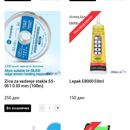
Распродадено
Zica za vadenje stakla SS-
Lepak E8000 50ml
051 0.03 mm (100m).
Zica za vadenje stakla SS-
Lepak E8000 50ml
051 0.03 mm (100m).
250 ден
150 ден
-
+
Во кошничка
250 ден
150 ден