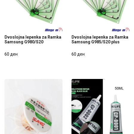
Dvoslojna lepenka za Ramka
Dvoslojna lepenka za Ramka
Samsung G980/S20
Samsung G985/S20 plus
Dvoslojna lepenka za Ramka
Dvoslojna lepenka za Ramka
Samsung G980/S20
60 ден
Samsung G985/S20 plus
60 ден
60 ден
60 ден