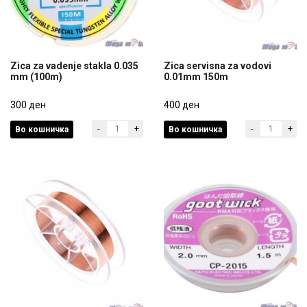
Zica za vadenje stakla 0.035
Zica servisna za vodovi
mm (100m)
0.01mm 150m
Zica za vadenje stakla 0.035
Zica servisna za vodovi
mm (100m)
300 ден
0.01mm 150m
400 ден
-
+
-
+
Во кошничка
Во кошничка
300 ден
400 ден