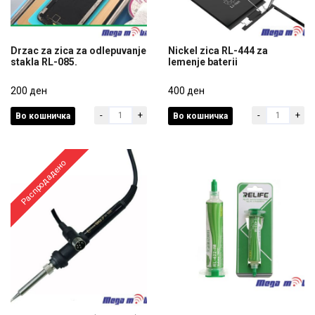
Drzac za zica za odlepuvanje
Nickel zica RL-444 za
stakla RL-085.
lemenje baterii
Drzac za zica za odlepuvanje
Nickel zica RL-444 za
stakla RL-085.
200 ден
lemenje baterii
400 ден
-
+
-
+
Во кошничка
Во кошничка
200 ден
400 ден
Распродадено