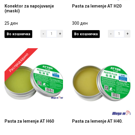
Konektor za napojuvanje
Pasta za lemenje AT H20
(maski)
Konektor za napojuvanje
Pasta za lemenje AT H20
(maski)
25 ден
300 ден
-
+
-
+
Во кошничка
Во кошничка
25 ден
300 ден
Распродадено
Pasta za lemenje AT H60
Pasta za lemenje AT H40.
Pasta za lemenje AT H60
Pasta za lemenje AT H40.