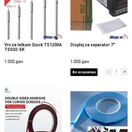
Vrv za letkum Quick TS1200A
Displej za separator 7"
TSS02-SK
Vrv za letkum Quick TS1200A
Displej za separator 7"
TSS02-SK
1.000 ден
1.000 ден
-
+
Во кошничка
1.000 ден
1.000 ден