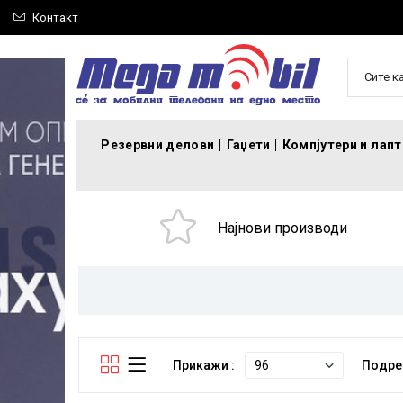
Контакт
Сите к
Резервни делови
Гаџети
Компјутери и лап
Најнови производи
Прикажи :
Подре