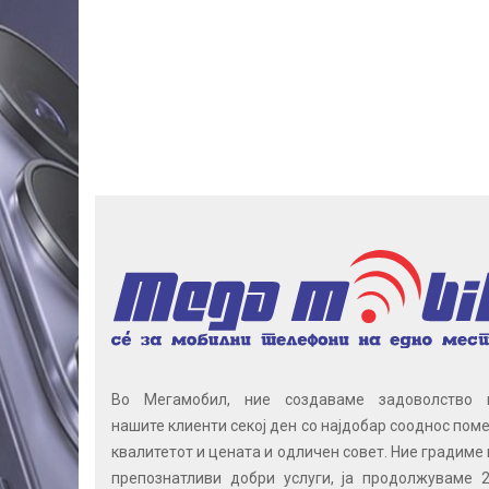
Во Мегамобил, ние создаваме задоволство 
нашите клиенти секој ден со најдобар сооднос поме
квалитетот и цената и одличен совет. Ние градиме 
препознатливи добри услуги, ја продолжуваме 2