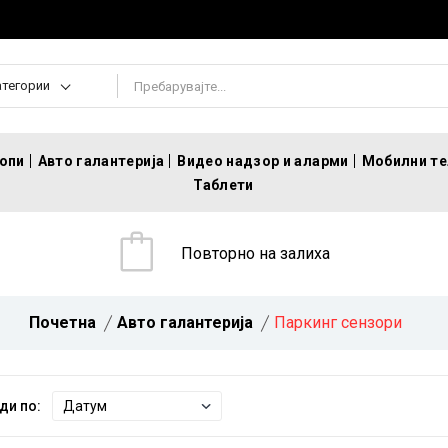
атегории
топи
Авто галантерија
Видео надзор и аларми
Мобилни т
Таблети
Повторно на залиха
Почетна
Авто галантерија
Паркинг сензори
ди по: