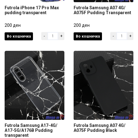
Futrola iPhone 17 Pro Max
Futrola Samsung A07 4G/
pudding transparent
A075F Pudding Transparent
Futrola iPhone 17 Pro Max
Futrola Samsung A07 4G/
pudding transparent
200 ден
A075F Pudding Transparent
200 ден
-
+
-
+
Во кошничка
Во кошничка
200 ден
200 ден
Futrola Samsung A17-4G/
Futrola Samsung A07 4G/
A17-5G/A176B Pudding
A075F Pudding Black
transparent
Futrola Samsung A17-4G/
Futrola Samsung A07 4G/