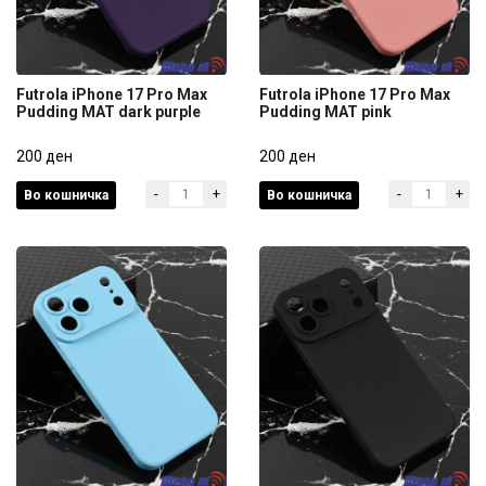
Futrola iPhone 17 Pro Max
Futrola iPhone 17 Pro Max
Pudding MAT dark purple
Pudding MAT pink
Futrola iPhone 17 Pro Max
Futrola iPhone 17 Pro Max
Pudding MAT dark purple
200 ден
Pudding MAT pink
200 ден
-
+
-
+
Во кошничка
Во кошничка
200 ден
200 ден