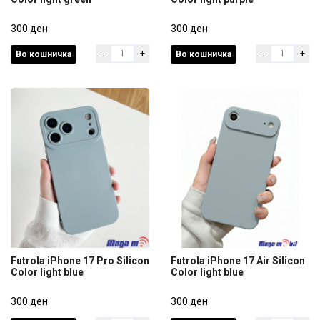
Futrola iPhone 17 Pro Silicon
Futrola iPhone 17 Pro Silicon
Color light green
300 ден
Color light purple
300 ден
-
+
-
+
Во кошничка
Во кошничка
300 ден
300 ден
Futrola iPhone 17 Pro Silicon
Futrola iPhone 17 Air Silicon
Color light blue
Color light blue
Futrola iPhone 17 Pro Silicon
Futrola iPhone 17 Air Silicon
Color light blue
300 ден
Color light blue
300 ден