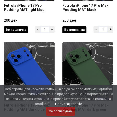
Futrola iPhone 17 Pro
Futrola iPhone 17 Pro Max
Pudding MAT light blue
Pudding MAT black
Futrola iPhone 17 Pro
Futrola iPhone 17 Pro Max
Pudding MAT light blue
200 ден
Pudding MAT black
200 ден
-
+
-
+
Во кошничка
Во кошничка
200 ден
200 ден
Веб страницата користи колачиња за да ви овозможиме најдобро
можно корисничко искуство. Со продолжување на користењето на
нашата интернет страница ја прифаќате употребата на колачиња
(cookies).
Прочитај повеќе
Futrola iPhone 17 Pro Max
Futrola iPhone 17 Pro Max
Pudding MAT dark blue
Pudding MAT dark green
Се согласувам
Futrola iPhone 17 Pro Max
Futrola iPhone 17 Pro Max