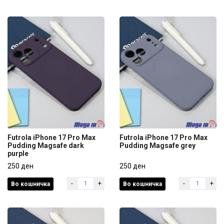
Futrola iPhone 17 Pro Max
Futrola iPhone 17 Pro Max
Pudding Magsafe dark
Pudding Magsafe grey
purple
Futrola iPhone 17 Pro Max
Futrola iPhone 17 Pro Max
Pudding Magsafe dark
250 ден
Pudding Magsafe grey
250 ден
purple
-
+
-
+
Во кошничка
Во кошничка
250 ден
250 ден