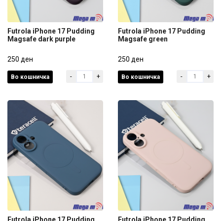
Futrola iPhone 17 Pudding
Futrola iPhone 17 Pudding
Magsafe dark purple
Magsafe green
Futrola iPhone 17 Pudding
Futrola iPhone 17 Pudding
Magsafe dark purple
250 ден
Magsafe green
250 ден
-
+
-
+
Во кошничка
Во кошничка
250 ден
250 ден
Futrola iPhone 17 Pudding
Futrola iPhone 17 Pudding