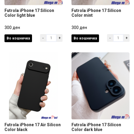
Futrola iPhone 17 Silicon
Futrola iPhone 17 Silicon
Color light blue
Color mint
Futrola iPhone 17 Silicon
Futrola iPhone 17 Silicon
Color light blue
300 ден
Color mint
300 ден
-
+
-
+
Во кошничка
Во кошничка
300 ден
300 ден
Futrola iPhone 17 Air Silicon
Futrola iPhone 17 Silicon
Color black
Color dark blue