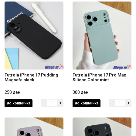
Futrola iPhone 17 Pudding
Futrola iPhone 17 Pro Max
Magsafe black
Silicon Color mint
Futrola iPhone 17 Pudding
Futrola iPhone 17 Pro Max
Magsafe black
250 ден
Silicon Color mint
300 ден
-
+
-
+
Во кошничка
Во кошничка
250 ден
300 ден