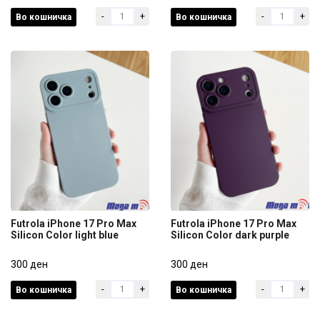
-
+
-
+
Во кошничка
Во кошничка
250 ден
250 ден
Futrola iPhone 17 Pro Max
Futrola iPhone 17 Pro Max
Silicon Color light blue
Silicon Color dark purple
Futrola iPhone 17 Pro Max
Futrola iPhone 17 Pro Max
Silicon Color light blue
300 ден
Silicon Color dark purple
300 ден
-
+
-
+
Во кошничка
Во кошничка
300 ден
300 ден