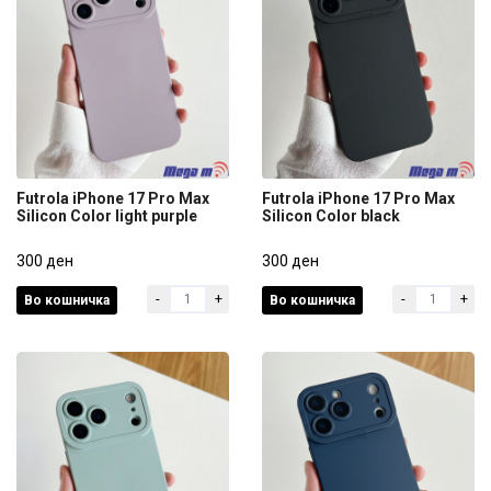
Futrola iPhone 17 Pro Max
Futrola iPhone 17 Pro Max
Silicon Color light purple
Silicon Color black
Futrola iPhone 17 Pro Max
Futrola iPhone 17 Pro Max
Silicon Color light purple
300 ден
Silicon Color black
300 ден
-
+
-
+
Во кошничка
Во кошничка
300 ден
300 ден