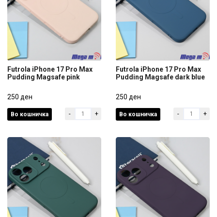
Futrola iPhone 17 Pro Max
Futrola iPhone 17 Pro Max
Pudding Magsafe pink
Pudding Magsafe dark blue
Futrola iPhone 17 Pro Max
Futrola iPhone 17 Pro Max
Pudding Magsafe pink
250 ден
Pudding Magsafe dark blue
250 ден
-
+
-
+
Во кошничка
Во кошничка
250 ден
250 ден