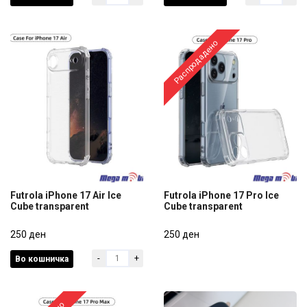
300 ден
300 ден
Распродадено
Futrola iPhone 17 Air Ice
Futrola iPhone 17 Pro Ice
Cube transparent
Cube transparent
Futrola iPhone 17 Air Ice
Futrola iPhone 17 Pro Ice
Cube transparent
250 ден
Cube transparent
250 ден
-
+
Во кошничка
250 ден
250 ден