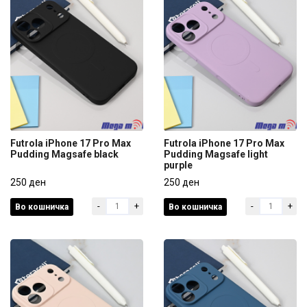
Futrola iPhone 17 Pro Max
Futrola iPhone 17 Pro Max
Pudding Magsafe black
Pudding Magsafe light
purple
Futrola iPhone 17 Pro Max
Futrola iPhone 17 Pro Max
Pudding Magsafe black
250 ден
Pudding Magsafe light
250 ден
purple
-
+
-
+
Во кошничка
Во кошничка
250 ден
250 ден