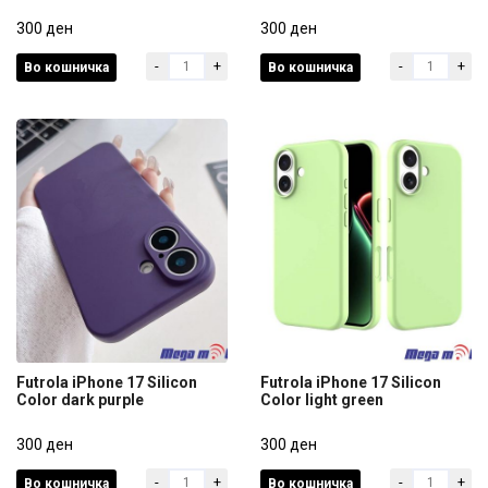
Futrola iPhone 17 Air Silicon
Futrola iPhone 17 Silicon
Color black
300 ден
Color dark blue
300 ден
-
+
-
+
Во кошничка
Во кошничка
300 ден
300 ден
Futrola iPhone 17 Silicon
Futrola iPhone 17 Silicon
Color dark purple
Color light green
Futrola iPhone 17 Silicon
Futrola iPhone 17 Silicon
Color dark purple
300 ден
Color light green
300 ден
-
+
-
+
Во кошничка
Во кошничка