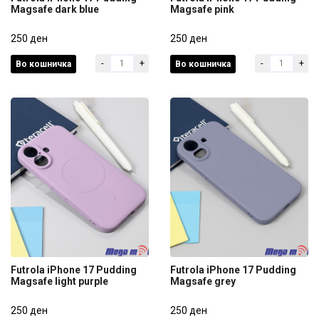
Magsafe dark blue
Magsafe pink
Futrola iPhone 17 Pudding
Futrola iPhone 17 Pudding
Magsafe dark blue
250 ден
Magsafe pink
250 ден
-
+
-
+
Во кошничка
Во кошничка
250 ден
250 ден
Futrola iPhone 17 Pudding
Futrola iPhone 17 Pudding
Magsafe light purple
Magsafe grey
Futrola iPhone 17 Pudding
Futrola iPhone 17 Pudding
Magsafe light purple
250 ден
Magsafe grey
250 ден