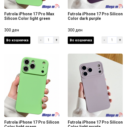
Futrola iPhone 17 Pro Max
Futrola iPhone 17 Pro Silicon
Silicon Color light green
Color dark purple
Futrola iPhone 17 Pro Max
Futrola iPhone 17 Pro Silicon
Silicon Color light green
300 ден
Color dark purple
300 ден
-
+
-
+
Во кошничка
Во кошничка
300 ден
300 ден
Futrola iPhone 17 Pro Silicon
Futrola iPhone 17 Pro Silicon
Color light green
Color light purple