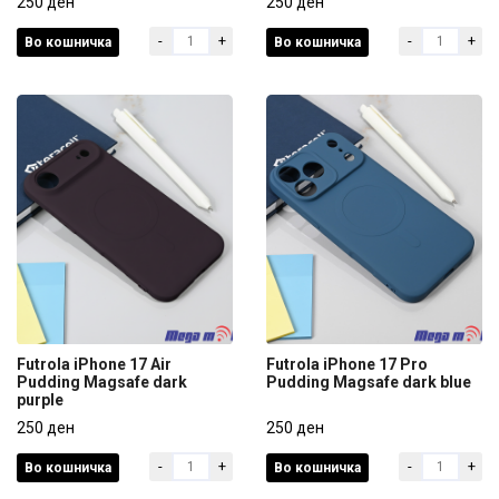
Pudding Magsafe grey
250 ден
Pudding Magsafe green
250 ден
-
+
-
+
Во кошничка
Во кошничка
250 ден
250 ден
Futrola iPhone 17 Air
Futrola iPhone 17 Pro
Pudding Magsafe dark
Pudding Magsafe dark blue
purple
Futrola iPhone 17 Air
Futrola iPhone 17 Pro
Pudding Magsafe dark
250 ден
Pudding Magsafe dark blue
250 ден
purple
-
+
-
+
Во кошничка
Во кошничка
250 ден
250 ден