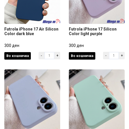
Futrola iPhone 17 Air Silicon
Futrola iPhone 17 Silicon
Color dark blue
Color light purple
Futrola iPhone 17 Air Silicon
Futrola iPhone 17 Silicon
Color dark blue
300 ден
Color light purple
300 ден
-
+
-
+
Во кошничка
Во кошничка
300 ден
300 ден