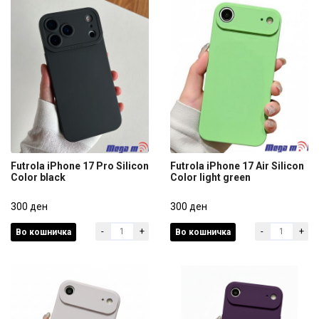
Futrola iPhone 17 Pro Silicon
Futrola iPhone 17 Air Silicon
Color black
Color light green
Futrola iPhone 17 Pro Silicon
Futrola iPhone 17 Air Silicon
Color black
300 ден
Color light green
300 ден
-
+
-
+
Во кошничка
Во кошничка
300 ден
300 ден