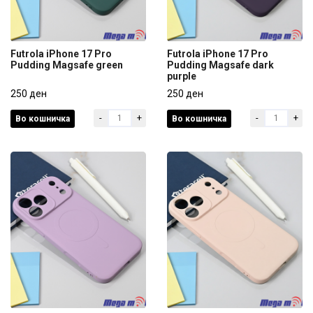
Futrola iPhone 17 Pro
Futrola iPhone 17 Pro
Pudding Magsafe green
Pudding Magsafe dark
purple
Futrola iPhone 17 Pro
Futrola iPhone 17 Pro
Pudding Magsafe green
250 ден
Pudding Magsafe dark
250 ден
purple
-
+
-
+
Во кошничка
Во кошничка
250 ден
250 ден