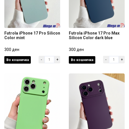
Futrola iPhone 17 Pro Silicon
Futrola iPhone 17 Pro Max
Color mint
Silicon Color dark blue
Futrola iPhone 17 Pro Silicon
Futrola iPhone 17 Pro Max
Color mint
300 ден
Silicon Color dark blue
300 ден
-
+
-
+
Во кошничка
Во кошничка
300 ден
300 ден