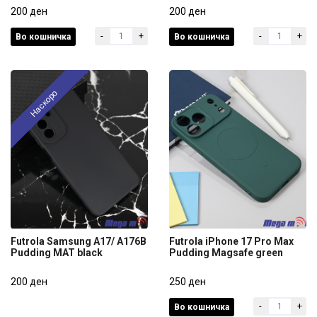
A17-5G/A176B Pudding
200 ден
A075F Pudding Black
200 ден
transparent
-
+
-
+
Во кошничка
Во кошничка
200 ден
200 ден
Наскоро
Futrola Samsung A17/ A176B
Futrola iPhone 17 Pro Max
Pudding MAT black
Pudding Magsafe green
Futrola Samsung A17/ A176B
Futrola iPhone 17 Pro Max
Pudding MAT black
200 ден
Pudding Magsafe green
250 ден
-
+
Во кошничка
200 ден
250 ден