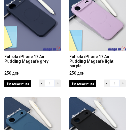
Futrola iPhone 17 Air
Futrola iPhone 17 Air
Pudding Magsafe grey
Pudding Magsafe light
purple
Futrola iPhone 17 Air
Futrola iPhone 17 Air
Pudding Magsafe grey
250 ден
Pudding Magsafe light
250 ден
purple
-
+
-
+
Во кошничка
Во кошничка
250 ден
250 ден