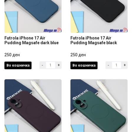
Futrola iPhone 17 Air
Futrola iPhone 17 Air
Pudding Magsafe dark blue
Pudding Magsafe black
Futrola iPhone 17 Air
Futrola iPhone 17 Air
Pudding Magsafe dark blue
250 ден
Pudding Magsafe black
250 ден
-
+
-
+
Во кошничка
Во кошничка
250 ден
250 ден