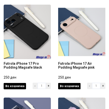
Futrola iPhone 17 Pro
Futrola iPhone 17 Air
Pudding Magsafe black
Pudding Magsafe pink
Futrola iPhone 17 Pro
Futrola iPhone 17 Air
Pudding Magsafe black
250 ден
Pudding Magsafe pink
250 ден
-
+
-
+
Во кошничка
Во кошничка
250 ден
250 ден