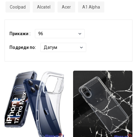
Coolpad
Alcatel
Acer
A1 Alpha
Прикажи :
Подреди по: