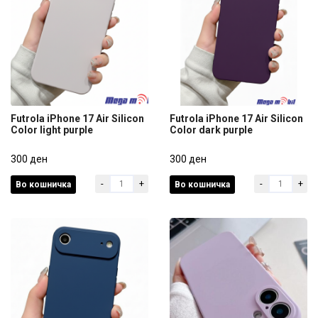
Futrola iPhone 17 Air Silicon
Futrola iPhone 17 Air Silicon
Color light purple
Color dark purple
Futrola iPhone 17 Air Silicon
Futrola iPhone 17 Air Silicon
Color light purple
300 ден
Color dark purple
300 ден
-
+
-
+
Во кошничка
Во кошничка
300 ден
300 ден