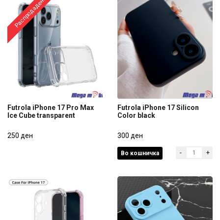
Распродадено
Futrola iPhone 17 Pro Max
Futrola iPhone 17 Silicon
Ice Cube transparent
Color black
Futrola iPhone 17 Pro Max
Futrola iPhone 17 Silicon
Ice Cube transparent
250 ден
Color black
300 ден
-
+
Во кошничка
250 ден
300 ден