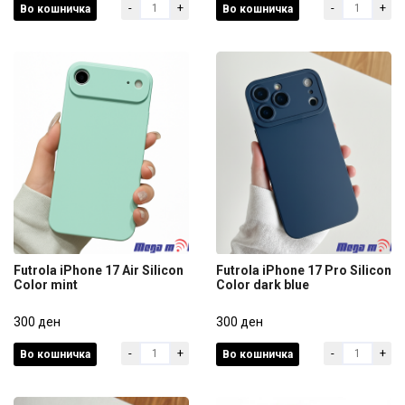
-
+
-
+
Во кошничка
Во кошничка
300 ден
300 ден
Futrola iPhone 17 Air Silicon
Futrola iPhone 17 Pro Silicon
Color mint
Color dark blue
Futrola iPhone 17 Air Silicon
Futrola iPhone 17 Pro Silicon
Color mint
300 ден
Color dark blue
300 ден
-
+
-
+
Во кошничка
Во кошничка
300 ден
300 ден