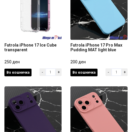
Futrola iPhone 17 Ice Cube
Futrola iPhone 17 Pro Max
transparent
Pudding MAT light blue
Futrola iPhone 17 Ice Cube
Futrola iPhone 17 Pro Max
transparent
250 ден
Pudding MAT light blue
200 ден
-
+
-
+
Во кошничка
Во кошничка
250 ден
200 ден