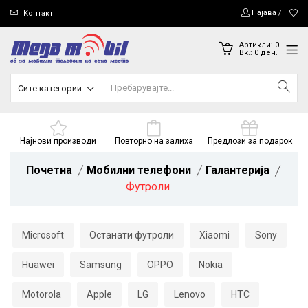
Најава / Регис
Контакт
Артикли:
0
Вк.:
0
ден.
Сите категории
Најнови производи
Повторно на залиха
Предлози за подарок
Почетна
Мобилни телефони
Галантерија
Футроли
Microsoft
Останати футроли
Xiaomi
Sony
Huawei
Samsung
OPPO
Nokia
Motorola
Apple
LG
Lenovo
HTC