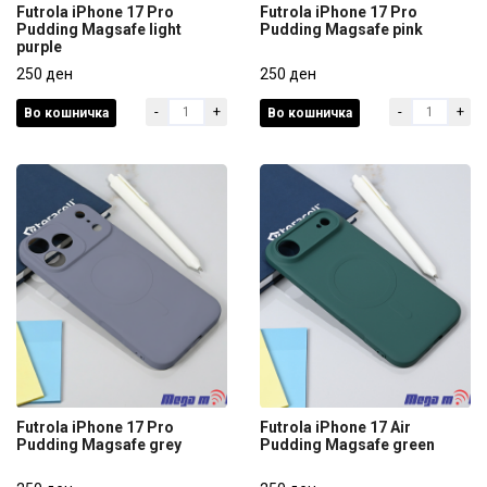
Futrola iPhone 17 Pro
Futrola iPhone 17 Pro
Pudding Magsafe light
Pudding Magsafe pink
purple
Futrola iPhone 17 Pro
Futrola iPhone 17 Pro
Pudding Magsafe light
250 ден
Pudding Magsafe pink
250 ден
purple
-
+
-
+
Во кошничка
Во кошничка
250 ден
250 ден
Futrola iPhone 17 Pro
Futrola iPhone 17 Air
Pudding Magsafe grey
Pudding Magsafe green
Futrola iPhone 17 Pro
Futrola iPhone 17 Air