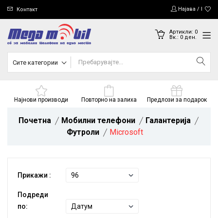
Најава / Регис
Контакт
Артикли:
0
Вк.:
0
ден.
Сите категории
Најнови производи
Повторно на залиха
Предлози за подарок
Почетна
Мобилни телефони
Галантерија
Футроли
Microsoft
Прикажи :
Подреди
по: