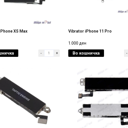
 iPhone XS Max
Vibrator iPhone 11 Pro
 iPhone XS Max
Vibrator iPhone 11 Pro
1.000 ден
шничка
Во кошничка
-
+
-
1.000 ден