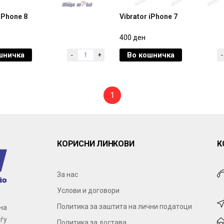
 iPhone 8
Vibrator iPhone 7
 iPhone 8
Vibrator iPhone 7
400 ден
шничка
Во кошничка
-
+
-
400 ден
1
КОРИСНИ ЛИНКОВИ
К
За нас
Услови и договори
Политика за заштита на лични податоци
на
ѓу
Политика за достава