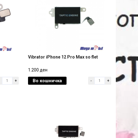
Vibrator iPhone 12 Pro Max so flet
Vibrator iPhone 12 Pro Max so flet
1.200 ден
Во кошничка
+
-
+
1.200 ден