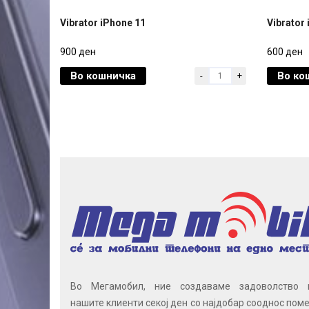
Vibrator iPhone 11
Vibrator
Vibrator iPhone 11
Vibrator
900 ден
600 ден
Во кошничка
Во ко
-
+
900 ден
600 ден
Во Мегамобил, ние создаваме задоволство 
нашите клиенти секој ден со најдобар сооднос поме