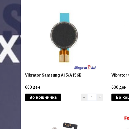
Vibrator Samsung A15/A156B
Vibrator
Vibrator Samsung A15/A156B
Vibrator
600 ден
600 ден
Во кошничка
Во ко
-
+
600 ден
600 ден