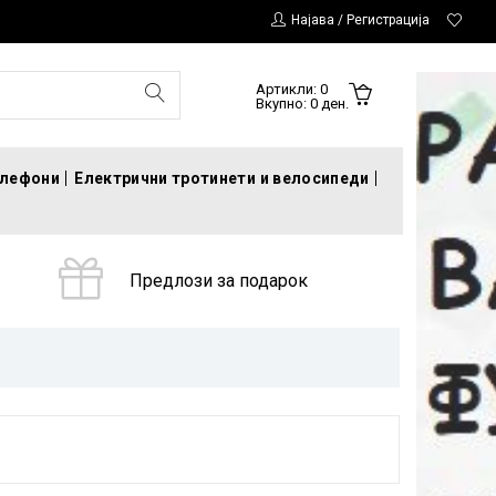
Најава / Регистрација
Артикли:
0
Вкупно:
0
ден.
елефони
Електрични тротинети и велосипеди
Touchscreen Samsung T560 White Tab E 9.6"
Remce za Smart Watch Apple Milanese Buckle 38/40mm rose
Ekran za laptop 17.3" B173RW01/ LP173WD1/LTN173KT01 40 pin
LED HEADLIGHT X6 D8S 35W 6000K CANBUS.
Kabel koaksijalen RG59+2x0.5 1m (na merenje)
Futrola Huawei Honor 90 Lite Pudding MAT dark blue
Zaden branik za trotinet Xiaomi M365 (V2 4 holes) black
Futrola Tablet Mercury Canvas 11" blue
Предлози за подарок