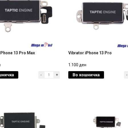
 iPhone 13 Pro Max
Vibrator iPhone 13 Pro
 iPhone 13 Pro Max
Vibrator iPhone 13 Pro
н
1.100 ден
шничка
Во кошничка
-
+
-
н
1.100 ден