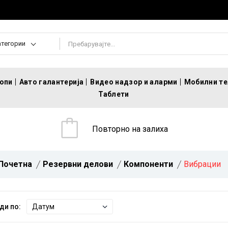
атегории
топи
Авто галантерија
Видео надзор и аларми
Мобилни т
Таблети
Повторно на залиха
Почетна
Резервни делови
Компоненти
Вибрации
ди по: