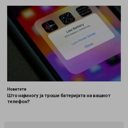
Новитети
Што најмногу ја троши батеријата на вашиот
телефон?