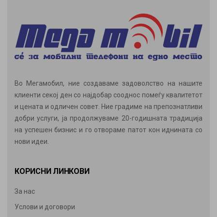
Во Мегамобил, ние создаваме задоволство на нашите
клиенти секој ден со најдобар сооднос помеѓу квалитетот
и цената и одличен совет. Ние градиме на препознатливи
добри услуги, ја продолжуваме 20-годишната традиција
на успешен бизнис и го отвораме патот кон иднината со
нови идеи.
КОРИСНИ ЛИНКОВИ
За нас
Услови и договори