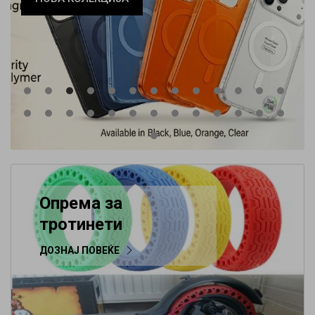
Опрема за
тротинети
ДОЗНАЈ ПОВЕЌЕ