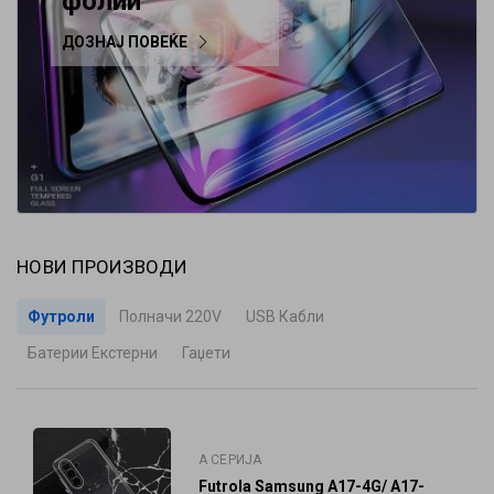
фолии
ДОЗНАЈ ПОВЕЌЕ
НОВИ ПРОИЗВОДИ
Футроли
Полначи 220V
USB Кабли
Батерии Екстерни
Гаџети
A СЕРИЈА
Futrola Samsung A17-4G/ A17-