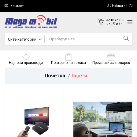
Најава / Регис
Контакт
Артикли:
0
Вк.:
0
ден.
Сите категории
Најнови производи
Повторно на залиха
Предлози за подарок
Почетна
Гаџети