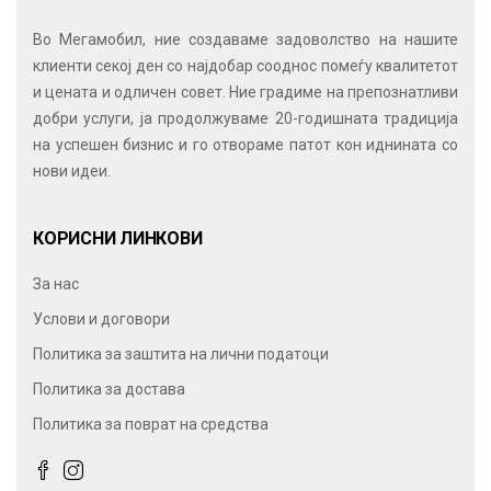
Во Мегамобил, ние создаваме задоволство на нашите
клиенти секој ден со најдобар сооднос помеѓу квалитетот
и цената и одличен совет. Ние градиме на препознатливи
добри услуги, ја продолжуваме 20-годишната традиција
на успешен бизнис и го отвораме патот кон иднината со
нови идеи.
КОРИСНИ ЛИНКОВИ
За нас
Услови и договори
Политика за заштита на лични податоци
Политика за достава
Политика за поврат на средства