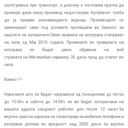
оштетувања при транспорт, а доколку е поголема пратка да
провери дали некој производ недостасува. Купувачот треба
да ја пријави рекламацијата веднаш. Производите се
заменуваат само под условите пропишани во Законот за
заштита на купувачите.Овие правила на испорака стапуваат
на сила од Мај 2010 година. Промените во правилата на
испорака ќе бидат јавно објавени на веб
странатa на Мегамобил најмалку 30 дена пред да стапат во
сила.
Важно ! ! !
Нарачките што ќе бидат направени од понеделник до петок
до 15.00ч и сабота до 14.00ч. ќе ви бидат испорачани на
вашата адреса следниот работен ден после 12 часот.За
вкупна сума на нарачка на галантерија за мобилни телефони и
резервни делови во вредност над 2000 ден.и за вкупна