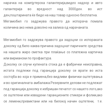
нарачка на компјутерска галантерија,видео надзор и авто
галантерија во вредност над 3000ден. во ист
ден,поштарината ќе биде на наш товар односно бесплатна.
Мегамобил го задржува правото да испорача помала
количина ако нема доволно на залиха од нарачаната.
Мегамобил го задржува правото да задоцни со испораката
доколку од било каква причина задоцнат паричните средства
на нашата жиро сметка при плаќање со платежна картичка
или вирмански по профактура.
Доколку се случи купената стока да е фабрички неисправна,
истата подлежи под гаранција доколку се врати во иста
состојба во која е примена,без видливи физички оштетувања
и во оригиналната амбалажа.Резервните делови не подлежат
под гаранција доколку е избришан печатот со нашето лого,ако
се оштетени или извадени гаранционите стикери и фолии,ако
се лемени,превиктани или на билокој начин оштетени, т.е.