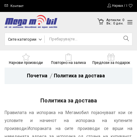
Најава / Регис
Контакт
Артикли:
0
Вк.:
0
ден.
Сите категории
Најнови производи
Повторно на залиха
Предлози за подарок
Почетна
Политика за достава
Политика за достава
Правилата на испорака на Мегамобил појаснуваат кои се
условите и начинот на испорака на купените
производи.Испораката на сите производи се врши на
наведената адреса за испорака од страна на купувачот.