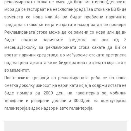
рекламираната стока не смее да биде монтирана(деловите
мора да се тестираат на несклопен уред).Таа стока ќе Ви биде
заменета со нова или ќе ви бидат пребиени паричните
средства откако ќе ни ја испратите назад за да се провери.
Рекламираната стока може да се замени со нова или да ви
бидат вратени паричните средства во рок од 3
месеци.Доколку за рекламираната стока сакате да Ви се
вратат парични средства,а во меѓувреме стоката претрпела
пад на цената,истата ќе ви биде вратена по цената која што е
во моментот.
Поштенските трошоци за рекламираната роба се на наша
сметка доколку износот на нарачката која ја содржи истата не
биде помала од 2000 ден. на галантерија за мобилни
телефони и резервни делови и 3000ден. на компјутерска
галантерија,видео надзор и авто галантерија.