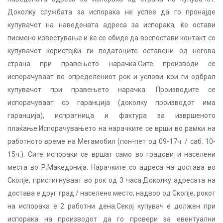
Доколку службата за испорака не успее да го пронајде
купувачот на наведената адреса за испорака, ќе остави
писмено известување и ќе се обиде да воспостави контакт со
купувачот користејќи ги податоците оставени од негова
страна при правењето нарачка.Сите производи се
испорачуваат во определениот рок и услови кои ги одбрал
купувачот при правењето нарачка. Производите се
испорачуваат со гаранција (доколку производот има
гаранција), испратница и фактура за извршеното
плаќање.Испорачувањето на нарачките се врши во рамки на
работното време на Мегамобил (пон-пет од 09-17ч. / саб. 10-
15ч.). Сите испораки се вршат само во градови и населени
места во Р.Македонија. Нарачките со адреса на достава во
Скопје, пристигнуваат во рок од 3 часа.Доколку адресата на
достава е друг град / населено место, надвор од Скопје, рокот
на испорака е 2 работни дена.Секој купувач е должен при
испорака на производот да го провери за евентуални