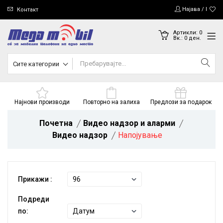
Најава / Регис
Контакт
Артикли:
0
Вк.:
0
ден.
Сите категории
Најнови производи
Повторно на залиха
Предлози за подарок
Почетна
Видео надзор и аларми
Видео надзор
Напојување
Прикажи :
Подреди
по: