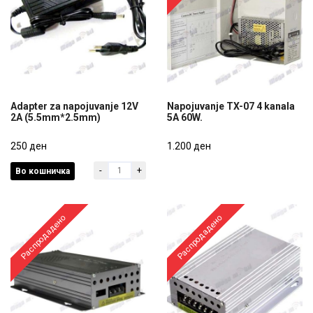
Adapter za napojuvanje 12V
Napojuvanje TX-07 4 kanala
2A (5.5mm*2.5mm)
5A 60W.
Adapter za napojuvanje 12V
Napojuvanje TX-07 4 kanala
2A (5.5mm*2.5mm)
250 ден
5A 60W.
1.200 ден
-
+
Во кошничка
250 ден
1.200 ден
Распродадено
Распродадено