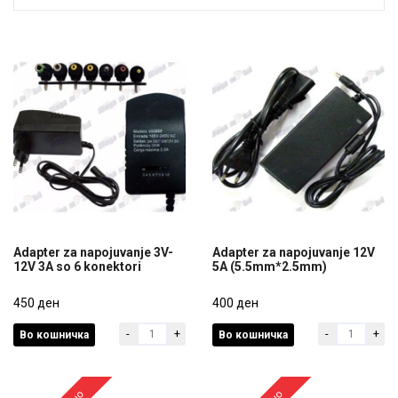
Adapter za napojuvanje 3V-
Adapter za napojuvanje 12V
12V 3A so 6 konektori
5A (5.5mm*2.5mm)
Adapter za napojuvanje 3V-
Adapter za napojuvanje 12V
12V 3A so 6 konektori
450 ден
5A (5.5mm*2.5mm)
400 ден
-
+
-
+
Во кошничка
Во кошничка
450 ден
400 ден