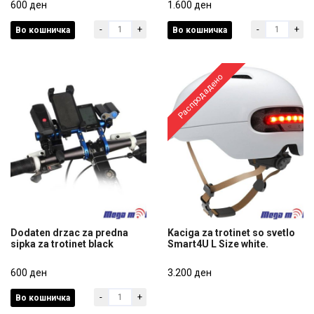
sipka za trotinet red
600 ден
1.600 ден
-
+
-
+
Во кошничка
Во кошничка
600 ден
1.600 ден
Распродадено
Dodaten drzac za predna
Kaciga za trotinet so svetlo
sipka za trotinet black
Smart4U L Size white.
Dodaten drzac za predna
Kaciga za trotinet so svetlo
sipka za trotinet black
600 ден
Smart4U L Size white.
3.200 ден
-
+
Во кошничка
600 ден
3.200 ден