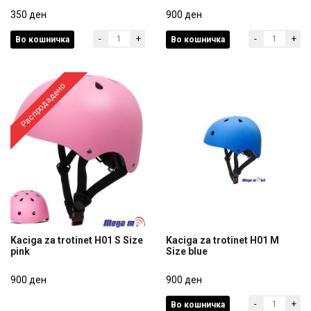
Silikonski racki za trotinet
Kaciga za trotinet H01 S Size
(par) Xiaomi red
350 ден
blue
900 ден
-
+
-
+
Во кошничка
Во кошничка
350 ден
900 ден
Распродадено
Kaciga za trotinet H01 S Size
Kaciga za trotinet H01 M
pink
Size blue
Kaciga za trotinet H01 S Size
Kaciga za trotinet H01 M
pink
900 ден
Size blue
900 ден
-
+
Во кошничка
900 ден
900 ден