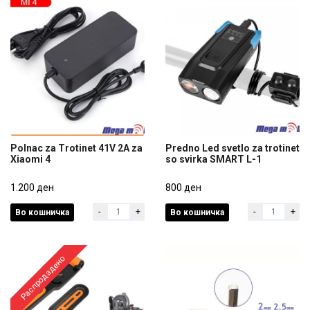
Polnac za Trotinet 41V 2A za
Predno Led svetlo za trotinet
Xiaomi 4
so svirka SMART L-1
Polnac za Trotinet 41V 2A za
Predno Led svetlo za trotinet
Xiaomi 4
1.200 ден
so svirka SMART L-1
800 ден
-
+
-
+
Во кошничка
Во кошничка
1.200 ден
800 ден
Распродадено