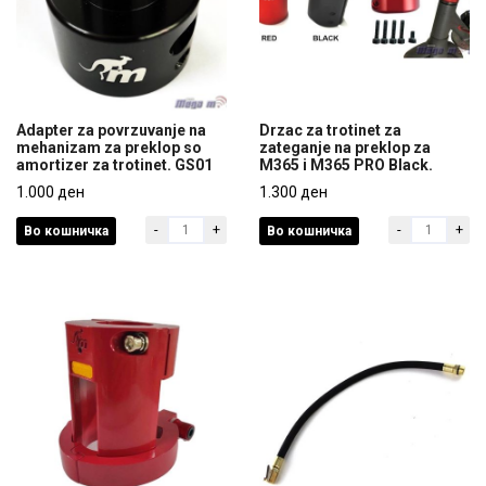
Adapter za povrzuvanje na
Drzac za trotinet za
mehanizam za preklop so
zateganje na preklop za
amortizer za trotinet. GS01
M365 i M365 PRO Black.
Adapter za povrzuvanje na
Drzac za trotinet za
black
mehanizam za preklop so
1.000 ден
zateganje na preklop za
1.300 ден
amortizer za trotinet. GS01
M365 i M365 PRO Black.
black
-
+
-
+
Во кошничка
Во кошничка
1.000 ден
1.300 ден