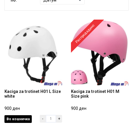
Распродадено
Kaciga za trotinet H01 L Size
Kaciga za trotinet H01 M
white
Size pink
Kaciga za trotinet H01 L Size
Kaciga za trotinet H01 M
white
900 ден
Size pink
900 ден
-
+
Во кошничка
900 ден
900 ден