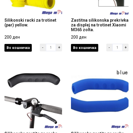
Silikonski racki za trotinet
Zastitna silikonska prekrivka
(par) yellow.
za displej na trotinet Xiaomi
M365 zolta.
Silikonski racki za trotinet
Zastitna silikonska prekrivka
(par) yellow.
200 ден
za displej na trotinet Xiaomi
200 ден
M365 zolta.
-
+
-
+
Во кошничка
Во кошничка
200 ден
200 ден