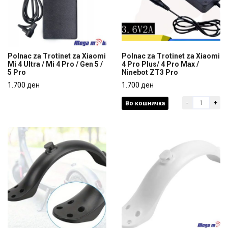
Polnac za Trotinet za Xiaomi
Polnac za Trotinet za Xiaomi
Mi 4 Ultra / Mi 4 Pro / Gen 5 /
4 Pro Plus/ 4 Pro Max /
5 Pro
Ninebot ZT3 Pro
Polnac za Trotinet za Xiaomi
Polnac za Trotinet za Xiaomi
Mi 4 Ultra / Mi 4 Pro / Gen 5 /
1.700 ден
4 Pro Plus/ 4 Pro Max /
1.700 ден
5 Pro
Ninebot ZT3 Pro
-
+
Во кошничка
1.700 ден
1.700 ден