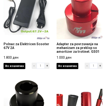
Polnac za Elektricen Scooter
Adapter za povrzuvanje na
67V 2A
mehanizam za preklop so
amortizer za trotinet. GS01
Polnac za Elektricen Scooter
Adapter za povrzuvanje na
red
67V 2A
1.800 ден
mehanizam za preklop so
1.000 ден
amortizer za trotinet. GS01
red
-
+
-
+
Во кошничка
Во кошничка
1.800 ден
1.000 ден