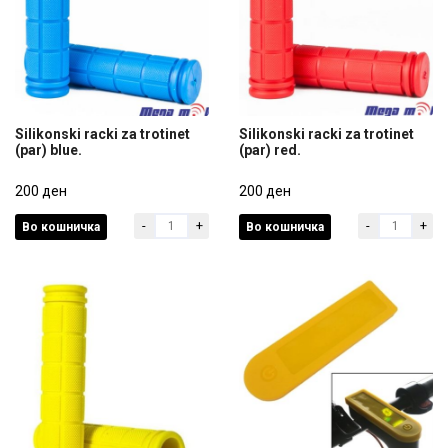
Silikonski racki za trotinet
Silikonski racki za trotinet
(par) blue.
(par) red.
Silikonski racki za trotinet
Silikonski racki za trotinet
(par) blue.
200 ден
(par) red.
200 ден
-
+
-
+
Во кошничка
Во кошничка
200 ден
200 ден