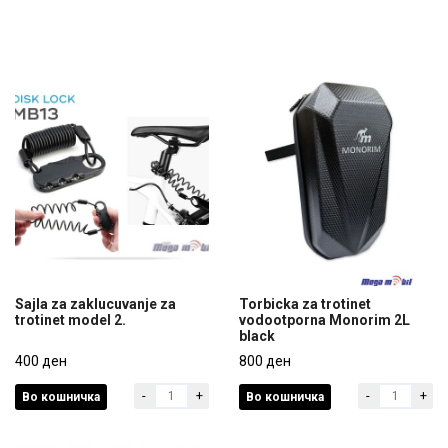
800 ден
400 ден
Sajla za zaklucuvanje za
Torbicka za trotinet
trotinet model 2.
vodootporna Monorim 2L
black
Sajla za zaklucuvanje za
Torbicka za trotinet
trotinet model 2.
400 ден
vodootporna Monorim 2L
800 ден
black
-
+
-
+
Во кошничка
Во кошничка
400 ден
800 ден