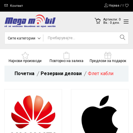
Најава / Регис
Контакт
Артикли:
0
Вк.:
0
ден.
Сите категории
Најнови производи
Повторно на залиха
Предлози за подарок
Почетна
Резервни делови
Флет кабли