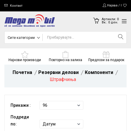
Најава / Регис
Контакт
Артикли:
0
Вк.:
0
ден.
Сите категории
Најнови производи
Повторно на залиха
Предлози за подарок
Почетна
Резервни делови
Компоненти
Штрафчиња
Прикажи :
Подреди
по: