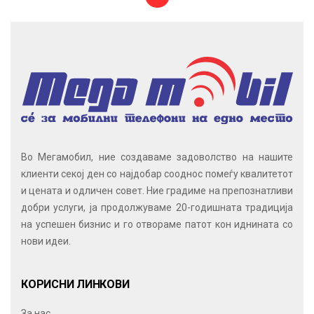
Во Мегамобил, ние создаваме задоволство на нашите
клиенти секој ден со најдобар сооднос помеѓу квалитетот
и цената и одличен совет. Ние градиме на препознатливи
добри услуги, ја продолжуваме 20-годишната традиција
на успешен бизнис и го отвораме патот кон иднината со
нови идеи.
КОРИСНИ ЛИНКОВИ
За нас