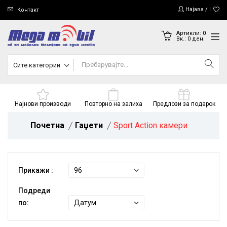
Најава / Регис
Контакт
Артикли:
0
Вк.:
0
ден.
Сите категории
Најнови производи
Повторно на залиха
Предлози за подарок
Почетна
Гаџети
Sport Action камери
Прикажи :
Подреди
по: