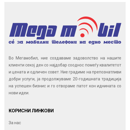
Во Мегамобил, ние создаваме задоволство на нашите
клиенти секој ден со најдобар сооднос помеѓу квалитетот
и цената и одличен совет. Ние градиме на препознатливи
добри услуги, ја продолжуваме 20-годишната традиција
на успешен бизнис и го отвораме патот кон иднината со
нови идеи.
КОРИСНИ ЛИНКОВИ
За нас