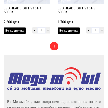
LED HEADLIGHT V16 H1
LED HEADLIGHT V16 H3
6000K.
6000K.
LED HEADLIGHT V16 H1
LED HEADLIGHT V16 H3
6000K.
2.200 ден
6000K.
1.700 ден
-
+
-
+
Во кошничка
Во кошничка
2.200 ден
1.700 ден
1
Во Мегамобил, ние создаваме задоволство на нашите
клиенти секој ден со најдобар сооднос помеѓу квалитетот