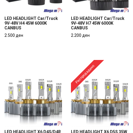
LED HEADLIGHT Car/Truck
LED HEADLIGHT Car/Truck
9V-48V H4 45W 6000K
9V-48V H7 45W 6000K
CANBUS
CANBUS
LED HEADLIGHT Car/Truck
LED HEADLIGHT Car/Truck
9V-48V H4 45W 6000K
2.500 ден
9V-48V H7 45W 6000K
2.200 ден
CANBUS
CANBUS
2.500 ден
2.200 ден
Распродадено
LED HEADLIGHT X6 D4S/D4R
LED HEADLIGHT X6 D5S 35W