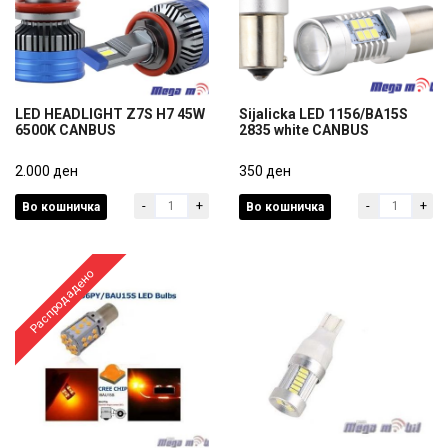
LED HEADLIGHT Z7S H7 45W
Sijalicka LED 1156/BA15S
6500K CANBUS
2835 white CANBUS
LED HEADLIGHT Z7S H7 45W
Sijalicka LED 1156/BA15S
6500K CANBUS
2.000 ден
2835 white CANBUS
350 ден
-
+
-
+
Во кошничка
Во кошничка
2.000 ден
350 ден
Распродадено