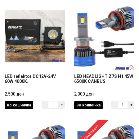
LED reflektor DC12V-24V
LED HEADLIGHT Z7S H1 45W
60W 4000K.
6500K CANBUS
LED reflektor DC12V-24V
LED HEADLIGHT Z7S H1 45W
60W 4000K.
2.500 ден
6500K CANBUS
2.000 ден
-
+
-
+
Во кошничка
Во кошничка
2.500 ден
2.000 ден
Распродадено