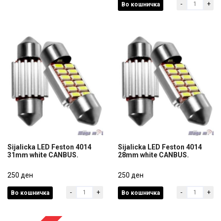
-
+
Во кошничка
250 ден
250 ден
Sijalicka LED Feston 4014
Sijalicka LED Feston 4014
31mm white CANBUS.
28mm white CANBUS.
Sijalicka LED Feston 4014
Sijalicka LED Feston 4014
31mm white CANBUS.
250 ден
28mm white CANBUS.
250 ден
-
+
-
+
Во кошничка
Во кошничка
250 ден
250 ден