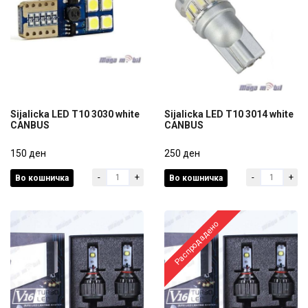
Sijalicka LED T10 3030 white
Sijalicka LED T10 3014 white
CANBUS
CANBUS
Sijalicka LED T10 3030 white
Sijalicka LED T10 3014 white
CANBUS
150 ден
CANBUS
250 ден
-
+
-
+
Во кошничка
Во кошничка
150 ден
250 ден
Распродадено