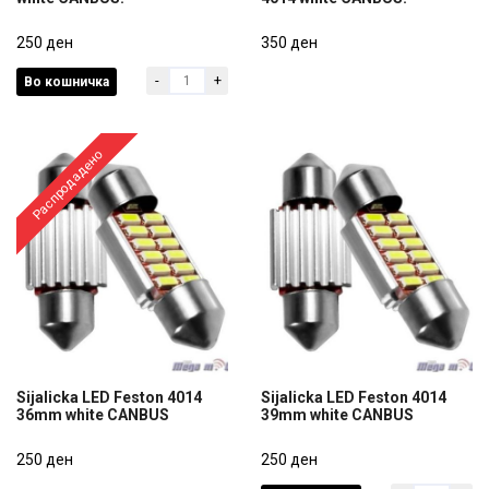
Sijalicka LED BA9S 4014
...Sijalicka LED T20/7440
white CANBUS.
250 ден
4014 white CANBUS.
350 ден
-
+
Во кошничка
250 ден
350 ден
Распродадено
Sijalicka LED Feston 4014
Sijalicka LED Feston 4014
36mm white CANBUS
39mm white CANBUS
Sijalicka LED Feston 4014
Sijalicka LED Feston 4014
36mm white CANBUS
250 ден
39mm white CANBUS
250 ден