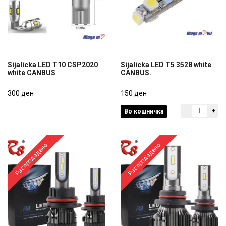
Sijalicka LED T10 CSP2020
Sijalicka LED T5 3528 white
white CANBUS
CANBUS.
Sijalicka LED T10 CSP2020
Sijalicka LED T5 3528 white
white CANBUS
300 ден
CANBUS.
150 ден
-
+
Во кошничка
300 ден
150 ден
Распродадено
Распродадено