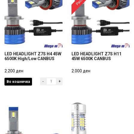
LED HEADLIGHT Z7S H4 45W
LED HEADLIGHT Z7S H11
6500K High/Low CANBUS
45W 6500K CANBUS
LED HEADLIGHT Z7S H4 45W
LED HEADLIGHT Z7S H11
6500K High/Low CANBUS
2.200 ден
45W 6500K CANBUS
2.000 ден
-
+
Во кошничка
2.200 ден
2.000 ден