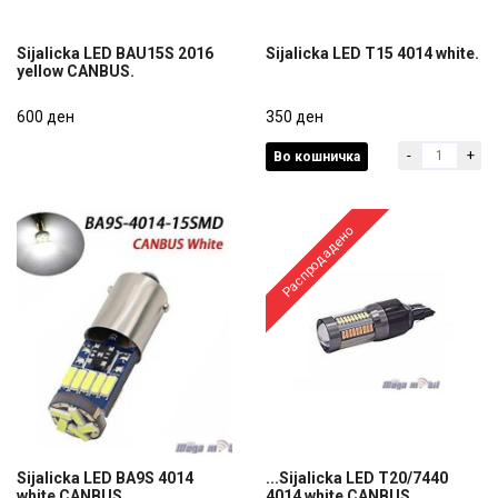
Sijalicka LED BAU15S 2016
Sijalicka LED T15 4014 white.
yellow CANBUS.
Sijalicka LED BAU15S 2016
Sijalicka LED T15 4014 white.
yellow CANBUS.
600 ден
350 ден
-
+
Во кошничка
600 ден
350 ден
Распродадено
Sijalicka LED BA9S 4014
...Sijalicka LED T20/7440
white CANBUS.
4014 white CANBUS.