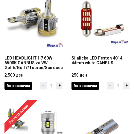
LED HEADLIGHT H7 60W
Sijalicka LED Feston 4014
6500K CANBUS za VW
44mm white CANBUS.
Golf6/Golf7/Touran/Scirocco
LED HEADLIGHT H7 60W
Sijalicka LED Feston 4014
6500K CANBUS za VW
2.500 ден
44mm white CANBUS.
250 ден
Golf6/Golf7/Touran/Scirocco
-
+
-
+
Во кошничка
Во кошничка
2.500 ден
250 ден
Распродадено