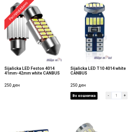
Распродадено
Sijalicka LED Feston 4014
Sijalicka LED T10 4014 white
41mm-42mm white CANBUS
CANBUS
Sijalicka LED Feston 4014
Sijalicka LED T10 4014 white
41mm-42mm white CANBUS
250 ден
CANBUS
250 ден
-
+
Во кошничка
250 ден
250 ден