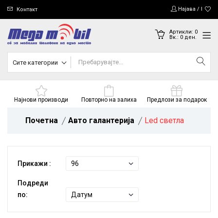
Најава / Регис
Контакт
Артикли:
0
Вк.:
0
ден.
Сите категории
Најнови производи
Повторно на залиха
Предлози за подарок
Почетна
Авто галантерија
Led светла
Прикажи :
Подреди
по: