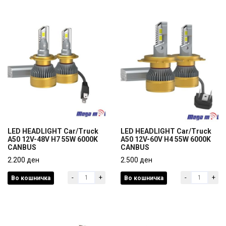
LED HEADLIGHT Car/Truck
LED HEADLIGHT Car/Truck
A50 12V-48V H7 55W 6000K
A50 12V-60V H4 55W 6000K
CANBUS
CANBUS
LED HEADLIGHT Car/Truck
LED HEADLIGHT Car/Truck
A50 12V-48V H7 55W 6000K
2.200 ден
A50 12V-60V H4 55W 6000K
2.500 ден
CANBUS
CANBUS
-
+
-
+
Во кошничка
Во кошничка
2.200 ден
2.500 ден