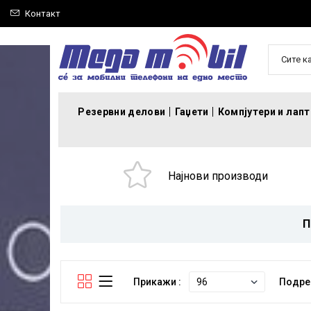
Контакт
Сите к
Резервни делови
Гаџети
Компјутери и лап
Најнови производи
П
Прикажи :
Подре