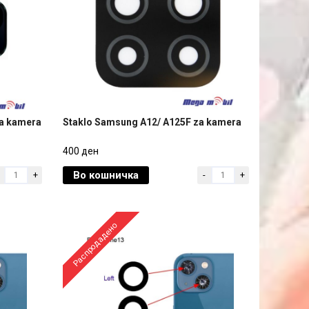
za kamera
Staklo Samsung A12/ A125F za kamera
za kamera
Staklo Samsung A12/ A125F za kamera
400 ден
Во кошничка
+
-
+
400 ден
Распродадено