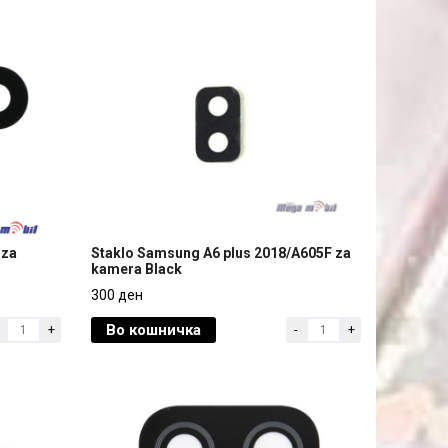
 za
Staklo Samsung A6 plus 2018/A605F za
kamera Black
 za
Staklo Samsung A6 plus 2018/A605F za
300 ден
kamera Black
Во кошничка
+
-
+
300 ден