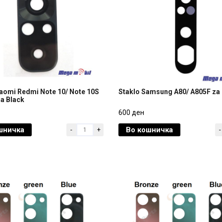
iaomi Redmi Note 10/ Note 10S
Staklo Samsung A80/ A805F za
a Black
iaomi Redmi Note 10/ Note 10S
Staklo Samsung A80/ A805F za
600 ден
a Black
шничка
Во кошничка
-
+
-
600 ден