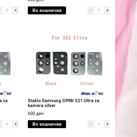
kamera black
Во кошничка
+
-
+
600 ден
a za
Staklo Samsung G998/ S21 Ultra za
kamera silver
a za
Staklo Samsung G998/ S21 Ultra za
600 ден
kamera silver
Во кошничка
+
-
+
600 ден