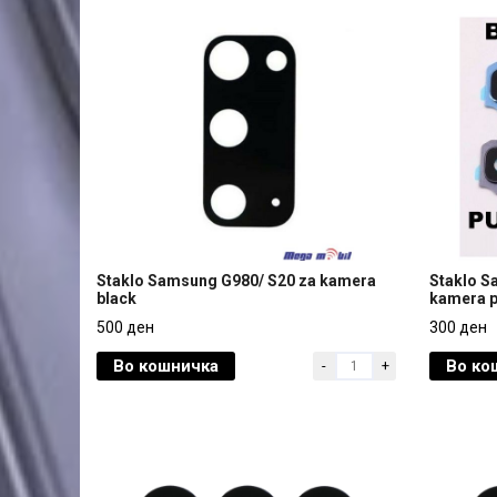
Staklo Samsung G980/ S20 za kamera
Staklo S
black
kamera p
Staklo Samsung G980/ S20 za kamera
Staklo S
500 ден
300 ден
black
kamera p
Во кошничка
Во ко
-
+
500 ден
300 ден