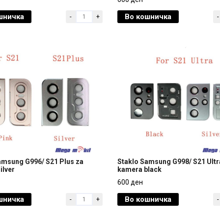
silver
шничка
Во кошничка
-
+
-
600 ден
amsung G996/ S21 Plus za
Staklo Samsung G998/ S21 Ultr
ilver
kamera black
amsung G996/ S21 Plus za
Staklo Samsung G998/ S21 Ultr
600 ден
ilver
kamera black
шничка
Во кошничка
-
+
-
600 ден