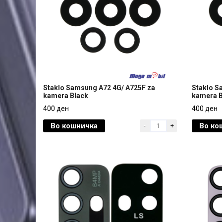
Staklo Samsung A72 4G/ A725F za
Staklo S
kamera Black
kamera B
Staklo Samsung A72 4G/ A725F za
Staklo S
400 ден
400 ден
kamera Black
kamera B
Во кошничка
Во ко
-
+
400 ден
400 ден