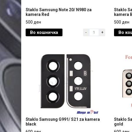
Staklo Samsung Note 20/ N980 za
Staklo S
kamera Red
kamera B
Staklo Samsung Note 20/ N980 za
Staklo S
500 ден
500 ден
kamera Red
kamera B
Во кошничка
Во ко
-
+
500 ден
500 ден
Staklo Samsung G991/ S21 za kamera
Staklo S
black
gold
Staklo Samsung G991/ S21 za kamera
Staklo S
600 ден
600 ден