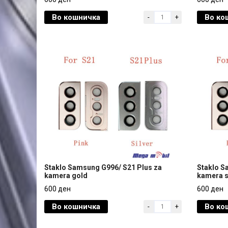
black
gold
Во кошничка
Во ко
-
+
600 ден
600 ден
Staklo Samsung G996/ S21 Plus za
Staklo S
kamera gold
kamera s
Staklo Samsung G996/ S21 Plus za
Staklo S
600 ден
600 ден
kamera gold
kamera s
Во кошничка
Во ко
-
+
600 ден
600 ден