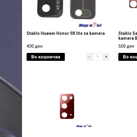
Staklo Huawei Honor 9X lite za kamera
Staklo S
kamera B
Staklo Huawei Honor 9X lite za kamera
Staklo S
400 ден
500 ден
kamera B
Во кошничка
Во ко
-
+
400 ден
500 ден