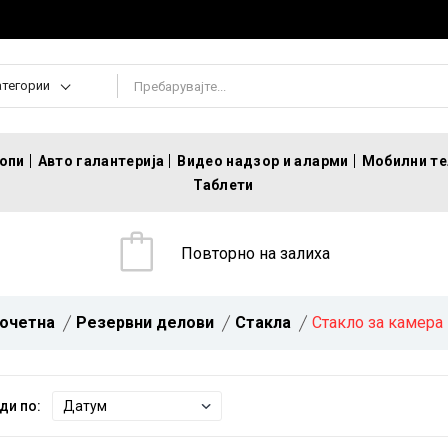
атегории
топи
Авто галантерија
Видео надзор и аларми
Мобилни т
Таблети
Повторно на залиха
очетна
Резервни делови
Стакла
Стакло за камера
ди по: