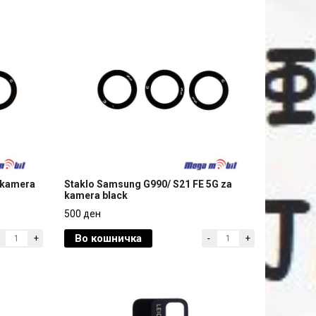
 kamera
Staklo Samsung G990/ S21 FE 5G za
kamera black
 kamera
Staklo Samsung G990/ S21 FE 5G za
500 ден
kamera black
Во кошничка
+
-
+
500 ден