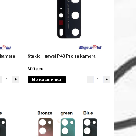
 kamera
Staklo Huawei P40 Pro za kamera
 kamera
Staklo Huawei P40 Pro za kamera
600 ден
Во кошничка
+
-
+
600 ден