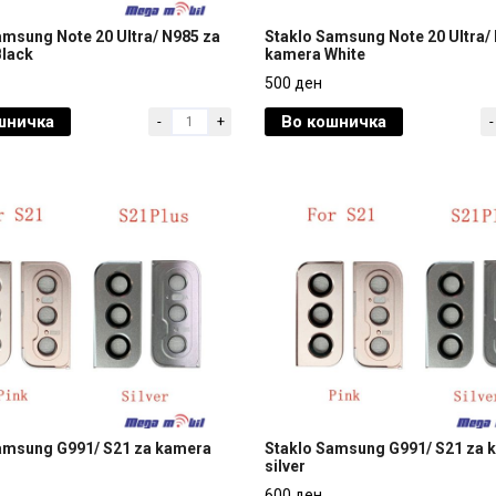
amsung Note 20 Ultra/ N985 za
Staklo Samsung Note 20 Ultra/
lack
kamera White
amsung Note 20 Ultra/ N985 za
Staklo Samsung Note 20 Ultra/
500 ден
lack
kamera White
шничка
Во кошничка
-
+
-
500 ден
amsung G991/ S21 za kamera
Staklo Samsung G991/ S21 za 
silver
amsung G991/ S21 za kamera
Staklo Samsung G991/ S21 za 
600 ден