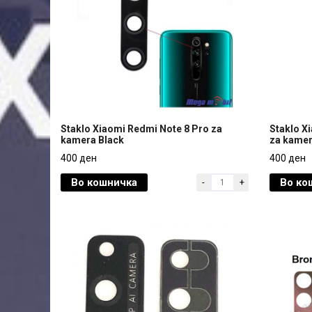
Staklo Xiaomi Redmi Note 8 Pro za
Staklo X
kamera Black
za kamer
Staklo Xiaomi Redmi Note 8 Pro za
Staklo X
400 ден
400 ден
kamera Black
za kamer
Во кошничка
Во ко
-
+
400 ден
400 ден