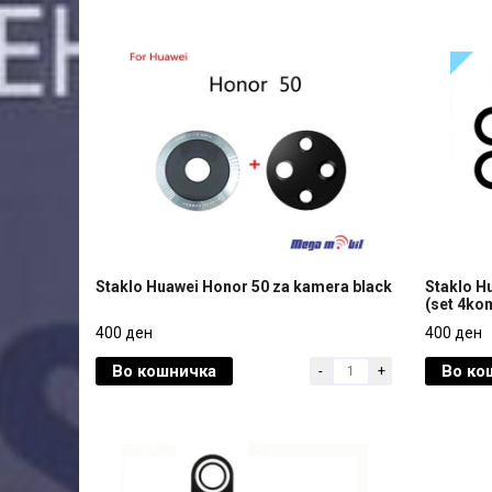
Staklo Huawei Honor 50 za kamera black
Staklo H
(set 4ko
Staklo Huawei Honor 50 za kamera black
Staklo H
400 ден
400 ден
(set 4ko
Во кошничка
Во ко
-
+
400 ден
400 ден