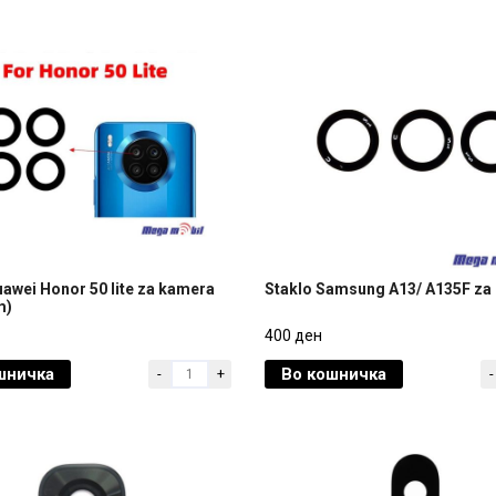
uawei Honor 50 lite za kamera
Staklo Samsung A13/ A135F za
m)
uawei Honor 50 lite za kamera
Staklo Samsung A13/ A135F za
400 ден
m)
шничка
Во кошничка
-
+
-
400 ден