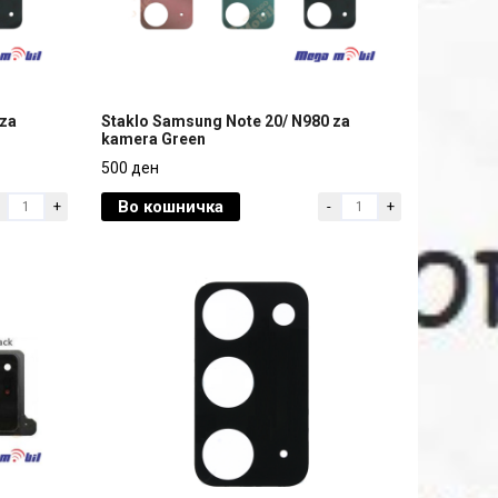
 za
Staklo Samsung Note 20/ N980 za
kamera Green
 za
Staklo Samsung Note 20/ N980 za
500 ден
kamera Green
Во кошничка
+
-
+
500 ден