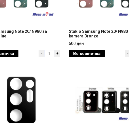
amsung Note 20/ N980 za
Staklo Samsung Note 20/ N980
lue
kamera Bronze
amsung Note 20/ N980 za
Staklo Samsung Note 20/ N980
500 ден
lue
kamera Bronze
шничка
Во кошничка
-
+
-
500 ден