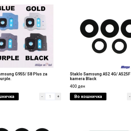
amsung G955/ S8 Plus za
Staklo Samsung A52 4G/ A525F
urple.
kamera Black
amsung G955/ S8 Plus za
Staklo Samsung A52 4G/ A525F
400 ден
urple.
kamera Black
шничка
Во кошничка
-
+
-
400 ден