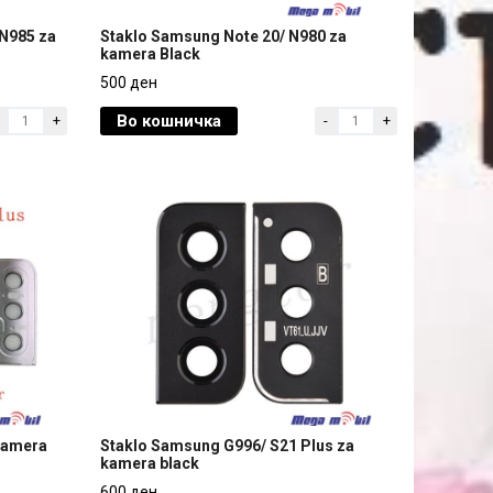
 N985 za
Staklo Samsung Note 20/ N980 za
kamera Black
 N985 za
Staklo Samsung Note 20/ N980 za
500 ден
kamera Black
Во кошничка
+
-
+
500 ден
kamera
Staklo Samsung G996/ S21 Plus za
kamera black
kamera
Staklo Samsung G996/ S21 Plus za
600 ден