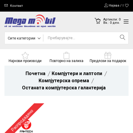
Најава / Регис
Контакт
Артикли:
0
Вк.:
0
ден.
Сите категории
Најнови производи
Повторно на залиха
Предлози за подарок
Почетна
Компјутери и лаптопи
Компјутерска опрема
Останата компјутерска галантерија
Распродадено