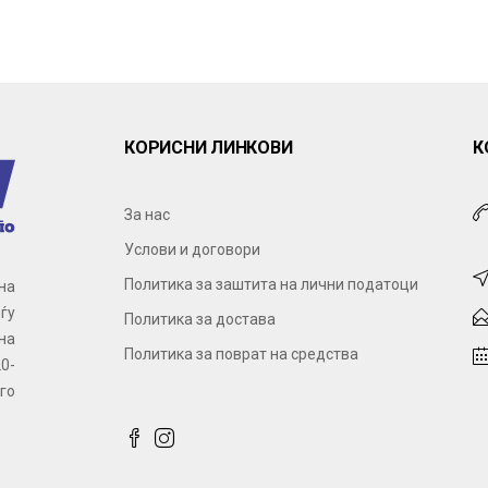
КОРИСНИ ЛИНКОВИ
К
За нас
Услови и договори
Политика за заштита на лични податоци
на
ѓу
Политика за достава
на
Политика за поврат на средства
0-
го