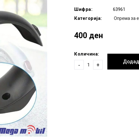
Шифра:
63961
Категорија:
Опрема за 
400 ден
Количина:
Додад
-
+