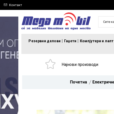
Контакт
Сите к
Резервни делови
Гаџети
Компјутери и лап
Најнови производи
Почетна
Електричн