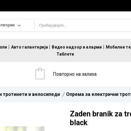
атегории
топи
Авто галантерија
Видео надзор и аларми
Мобилни т
Таблети
Повторно на залиха
и тротинети и велосипеди
Опрема за електрични трот
Zaden branik za t
black