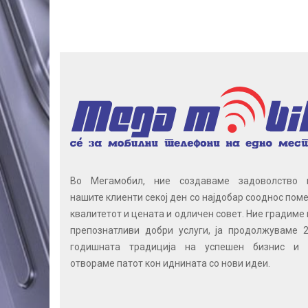
Во Мегамобил, ние создаваме задоволство 
нашите клиенти секој ден со најдобар сооднос поме
квалитетот и цената и одличен совет. Ние градиме 
препознатливи добри услуги, ја продолжуваме 2
годишната традиција на успешен бизнис и 
отвораме патот кон иднината со нови идеи.