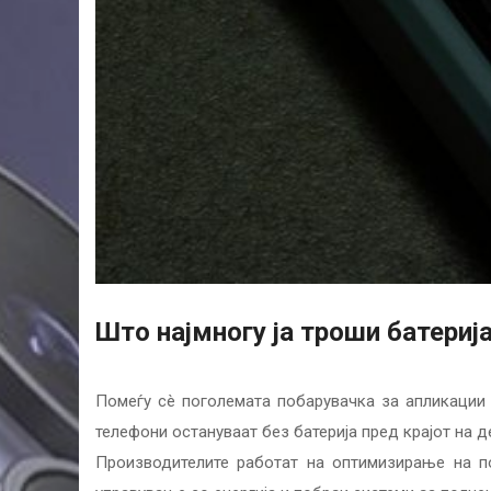
Што најмногу ја троши батериј
Помеѓу сè поголемата побарувачка за апликации с
телефони остануваат без батерија пред крајот на д
Производителите работат на оптимизирање на по