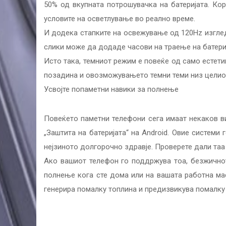
50% од вкупната потрошувачка на батеријата. К
условите на осветлување во реално време.
И додека стапките на освежување од 120Hz изглед
слики може да додаде часови на траење на батериј
Исто така, темниот режим е повеќе од само естети
позадина и овозможувањето темни теми низ целиот
Усвојте попаметни навики за полнење
Повеќето паметни телефони сега имаат некаков ви
„Заштита на батеријата“ на Android. Овие систем
нејзиното долгорочно здравје. Проверете дали таа 
Ако вашиот телефон го поддржува тоа, безжично
полнење кога сте дома или на вашата работна мас
генерира помалку топлина и предизвикува помалку