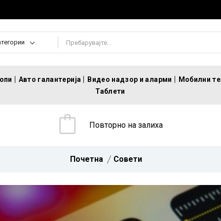
атегории
топи
Авто галантерија
Видео надзор и аларми
Мобилни т
Таблети
Повторно на залиха
Почетна
Совети