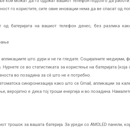
ење кои можат да го одржат вашиот телефон подолго да работи.
ност го користите, сите овие иновации нема да ве спасат од по
т од батеријата на вашиот телефон денес, без разлика ка
рање
 апликациите што дури и не ги гледате. Социјалните медиуми, ф
. Нурнете се во статистиката за користење на батеријата (која 
вноста во позадина за сè што не е потребно.
 автоматска синхронизација како што се Gmail, апликации за к
, веројатно е дека тој троши енергија и во позадина. Намалет
миот трошок за вашата батерија. За уреди со AMOLED панели, к