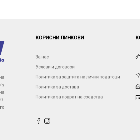
КОРИСНИ ЛИНКОВИ
К
За нас
Услови и договори
Политика за заштита на лични податоци
на
ѓу
Политика за достава
на
Политика за поврат на средства
0-
го