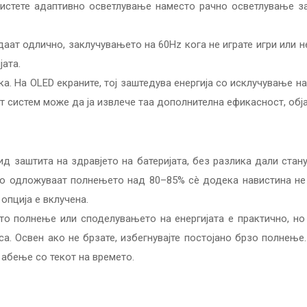
ористете адаптивно осветлување наместо рачно осветлување з
аат одлично, заклучувањето на 60Hz кога не играте игри или н
ата.
ка. На OLED екраните, тој заштедува енергија со исклучување 
 систем може да ја извлече таа дополнителна ефикасност, обја
д заштита на здравјето на батеријата, без разлика дали стан
и го одложуваат полнењето над 80–85% сè додека навистина не 
опција е вклучена.
то полнење или споделувањето на енергијата е практично, но
а. Освен ако не брзате, избегнувајте постојано брзо полнење
 абење со текот на времето.