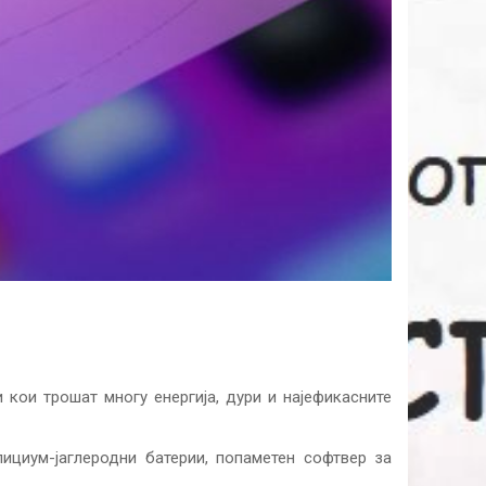
 кои трошат многу енергија, дури и најефикасните
ициум-јаглеродни батерии, попаметен софтвер за