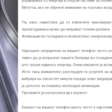
управување со енергија и побрзи системи за полн
Меѓутоа, ако не обрнете внимание на тоа како всуш
Па, како навистина да го извлечете максимумо
прилагодувања може да направат голема разлика.
Апликации во позадина и неовластено синхронизи
Најлошите непријатели на вашиот телефон често се
тивко да ја испразнат вашата батерија во позадина
што троши најмногу енергија. Оневозможете ја акти
Исто така, внимателно разгледајте ги услугите за
вибрира на секои пет минути поради ново ажурирање
ја целосно за помалку неопходни апликации.
Преземете ја контролата врз екранот
Екранот на вашиот телефон многу често е најголе