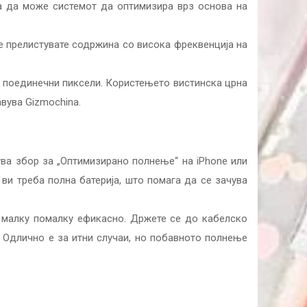
а да може системот да оптимизира врз основа на
е прелистувате содржина со висока фреквенција на
на поединечни пиксели. Користењето вистинска црна
вува Gizmochina.
ува збор за „Оптимизирано полнење“ на iPhone или
ви треба полна батерија, што помага да се зачува
 малку помалку ефикасно. Држете се до кабелско
. Одлично е за итни случаи, но побавното полнење