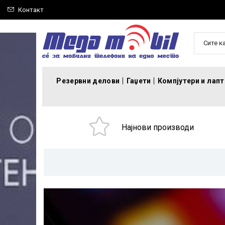
Контакт
Сите к
Резервни делови
Гаџети
Компјутери и лап
Најнови производи