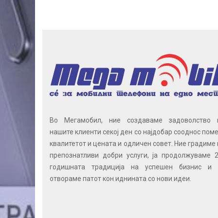
Во Мегамобил, ние создаваме задоволство 
нашите клиенти секој ден со најдобар сооднос поме
квалитетот и цената и одличен совет. Ние градиме 
препознатливи добри услуги, ја продолжуваме 2
годишната традиција на успешен бизнис и 
отвораме патот кон иднината со нови идеи.