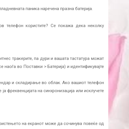
пладневната паника наречена празна батерија.
ков телефон користите? Се покажа дека неколку
итнес тракерите, па дури и вашата тастатура можат
се наоѓа во Поставки > Батерија) и идентификувајте
алендар и складирање во облак. Ако вашиот телефон
е ја фреквенцијата на синхронизација или исклучете
ористењето на екранот може да сочинува повеќе од