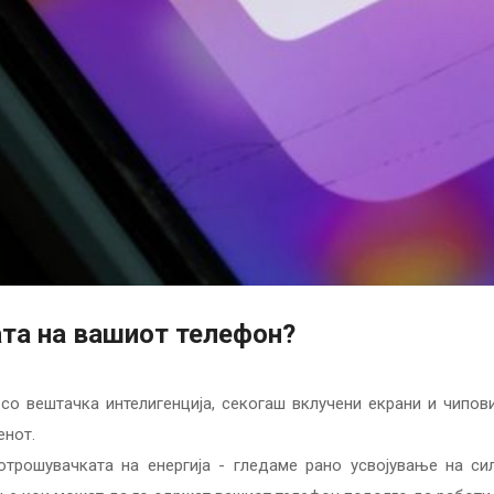
ата на вашиот телефон?
о вештачка интелигенција, секогаш вклучени екрани и чипови
енот.
трошувачката на енергија - гледаме рано усвојување на сил