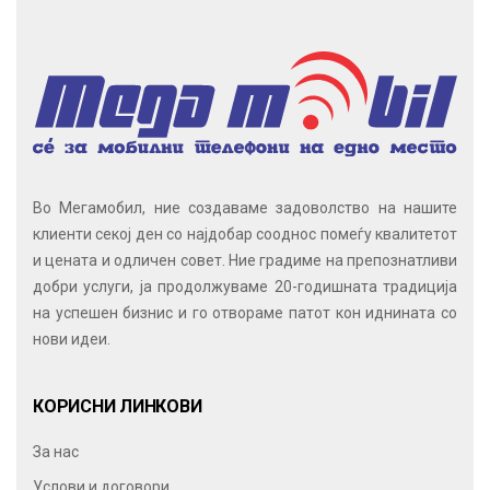
Во Мегамобил, ние создаваме задоволство на нашите
клиенти секој ден со најдобар сооднос помеѓу квалитетот
и цената и одличен совет. Ние градиме на препознатливи
добри услуги, ја продолжуваме 20-годишната традиција
на успешен бизнис и го отвораме патот кон иднината со
нови идеи.
КОРИСНИ ЛИНКОВИ
За нас
Услови и договори