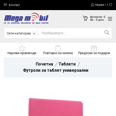
Најава / Регис
Контакт
Артикли:
0
Вк.:
0
ден.
Сите категории
Најнови производи
Повторно на залиха
Предлози за подарок
Почетна
Таблети
Футроли за таблет универзални