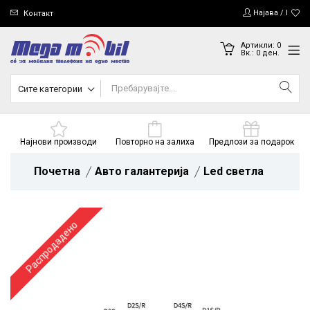
Најава / Регис
Контакт
Артикли:
0
Вк.:
0
ден.
Сите категории
Најнови производи
Повторно на залиха
Предлози за подарок
Почетна
Авто галантерија
Led светла
Распродадено