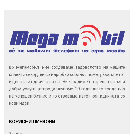
Во Мегамобил, ние создаваме задоволство на нашите
клиенти секој ден со најдобар сооднос помеѓу квалитетот
и цената и одличен совет. Ние градиме на препознатливи
добри услуги, ја продолжуваме 20-годишната традиција
на успешен бизнис и го отвораме патот кон иднината со
нови идеи.
КОРИСНИ ЛИНКОВИ