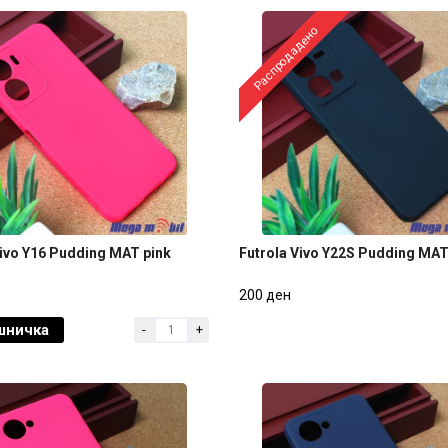
Распродадено
Vivo Y16 Pudding MAT pink
Futrola Vivo Y22S Pudding MAT
Vivo Y16 Pudding MAT pink
Futrola Vivo Y22S Pudding MAT
200 ден
шничка
-
+
200 ден