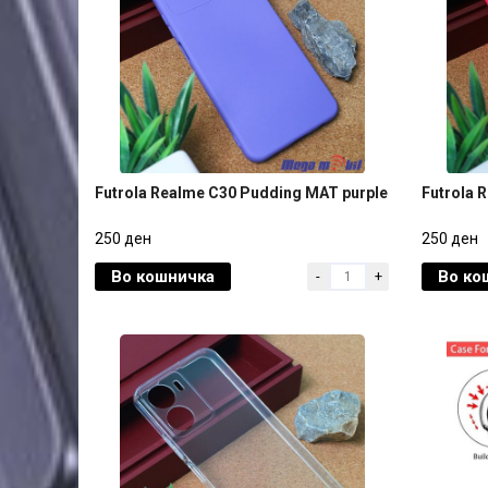
Futrola Realme C30 Pudding MAT purple
Futrola 
Futrola Realme C30 Pudding MAT purple
Futrola 
250 ден
250 ден
Во кошничка
Во ко
-
+
250 ден
250 ден