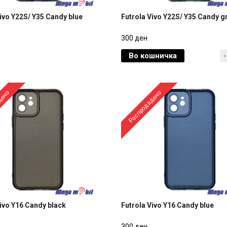
Vivo Y22S/ Y35 Candy blue
Futrola Vivo Y22S/ Y35 Candy g
Vivo Y22S/ Y35 Candy blue
Futrola Vivo Y22S/ Y35 Candy g
300 ден
Во кошничка
-
300 ден
дено
Распродадено
Vivo Y16 Candy black
Futrola Vivo Y16 Candy blue
Vivo Y16 Candy black
Futrola Vivo Y16 Candy blue
300 ден