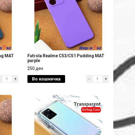
ing MAT
Futrola Realme C53/C51 Pudding MAT
purple
ing MAT
Futrola Realme C53/C51 Pudding MAT
250 ден
purple
Во кошничка
+
-
+
250 ден