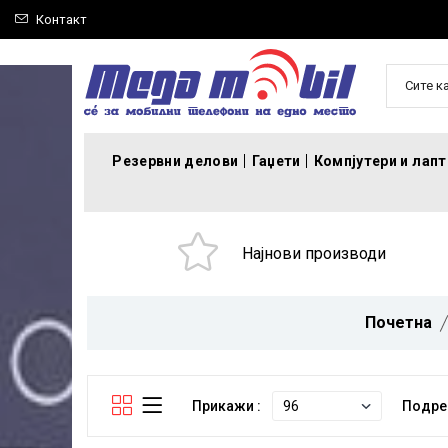
Контакт
Сите к
Резервни делови
Гаџети
Компјутери и лап
Најнови производи
Почетна
Прикажи :
Подре