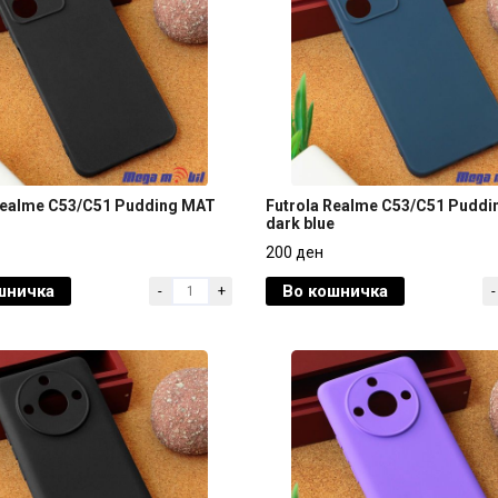
Realme C53/C51 Pudding MAT
Futrola Realme C53/C51 Pudd
dark blue
Realme C53/C51 Pudding MAT
Futrola Realme C53/C51 Pudd
200 ден
dark blue
шничка
Во кошничка
-
+
-
200 ден