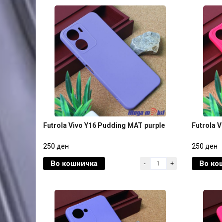
Futrola Vivo Y16 Pudding MAT purple
Futrola 
Futrola Vivo Y16 Pudding MAT purple
Futrola 
250 ден
250 ден
Во кошничка
Во ко
-
+
250 ден
250 ден