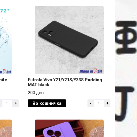
hite
Futrola Vivo Y21/Y21S/Y33S Pudding
MAT black.
hite
Futrola Vivo Y21/Y21S/Y33S Pudding
200 ден
MAT black.
Во кошничка
+
-
+
200 ден