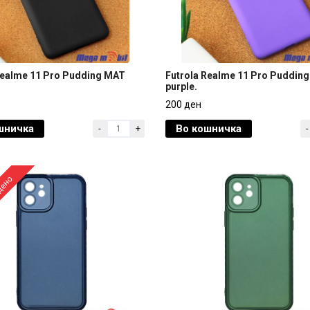
Realme 11 Pro Pudding MAT
Futrola Realme 11 Pro Puddin
purple.
Realme 11 Pro Pudding MAT
Futrola Realme 11 Pro Puddin
200 ден
purple.
шничка
Во кошничка
-
+
-
200 ден
дено