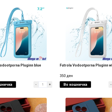
Vodootporna Pluginn blue
Futrola Vodootporna Pluginn w
Vodootporna Pluginn blue
Futrola Vodootporna Pluginn w
350 ден
шничка
Во кошничка
-
+
-
350 ден