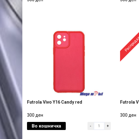
transparent
300 ден
300 ден
Распрода
Futrola Vivo Y16 Candy red
Futrola 
Futrola Vivo Y16 Candy red
Futrola 
300 ден
300 ден
Во кошничка
-
+
300 ден
300 ден