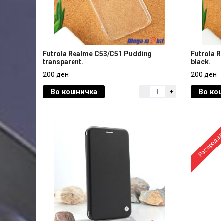
Futrola Realme C53/C51 Pudding
Futrola 
transparent.
black.
Futrola Realme C53/C51 Pudding
Futrola 
200 ден
200 ден
transparent.
black.
Во кошничка
Во ко
-
+
200 ден
200 ден
Распрода