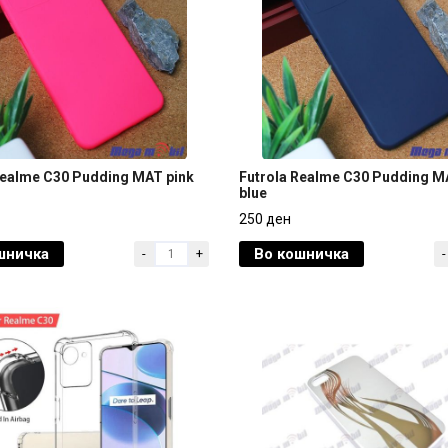
Realme C30 Pudding MAT pink
Futrola Realme C30 Pudding M
blue
Realme C30 Pudding MAT pink
Futrola Realme C30 Pudding M
250 ден
blue
шничка
Во кошничка
-
+
-
250 ден