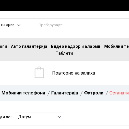
атегории
топи
Авто галантерија
Видео надзор и аларми
Мобилни т
Таблети
Повторно на залиха
Мобилни телефони
Галантерија
Футроли
Останати
ди по: