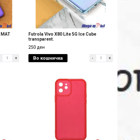
g MAT
Futrola Vivo X80 Lite 5G Ice Cube
transparent.
g MAT
Futrola Vivo X80 Lite 5G Ice Cube
250 ден
transparent.
Во кошничка
+
-
+
250 ден