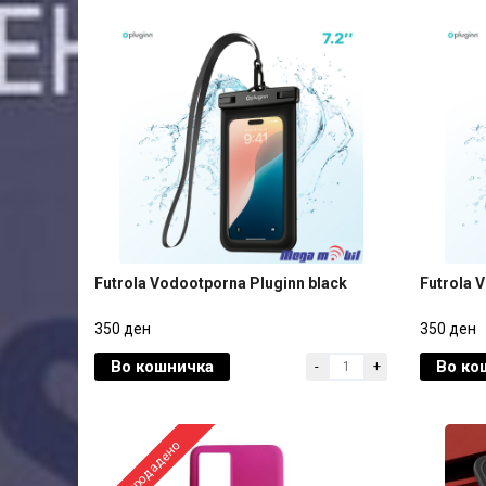
Futrola Vodootporna Pluginn black
Futrola 
Futrola Vodootporna Pluginn black
Futrola 
350 ден
350 ден
Во кошничка
Во ко
-
+
350 ден
350 ден
Распродадено