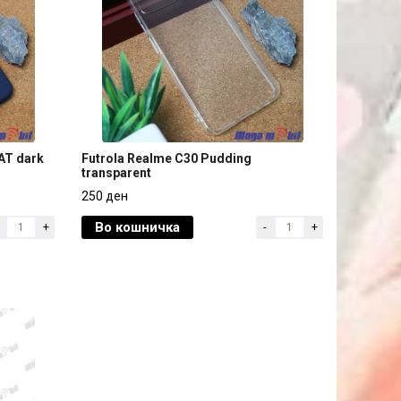
AT dark
Futrola Realme C30 Pudding
transparent
AT dark
Futrola Realme C30 Pudding
250 ден
transparent
Во кошничка
+
-
+
250 ден