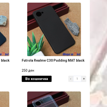
 black
Futrola Realme C30 Pudding MAT black
 black
Futrola Realme C30 Pudding MAT black
250 ден
Во кошничка
-
+
250 ден