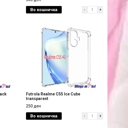
Во кошничка
-
+
300 ден
lack
Futrola Realme C55 Ice Cube
transparent
lack
Futrola Realme C55 Ice Cube
250 ден
transparent
Во кошничка
-
+
250 ден