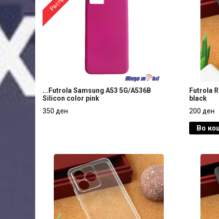
...Futrola Samsung A53 5G/A536B
Futrola 
Silicon color pink
black
...Futrola Samsung A53 5G/A536B
Futrola 
350 ден
200 ден
Silicon color pink
black
Во ко
350 ден
200 ден