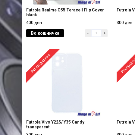
Futrola Realme C55 Teracell Flip Cover
Futrola 
black
Futrola Realme C55 Teracell Flip Cover
Futrola 
400 ден
300 ден
black
Во кошничка
-
+
400 ден
300 ден
Распродадено
Распрода
Futrola Vivo Y22S/ Y35 Candy
Futrola 
transparent
Futrola Vivo Y22S/ Y35 Candy
Futrola 
300 ден
300 ден