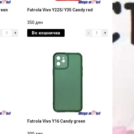
reen
Futrola Vivo Y22S/ Y35 Candy red
reen
Futrola Vivo Y22S/ Y35 Candy red
350 ден
Во кошничка
+
-
+
350 ден
Futrola Vivo Y16 Candy green
Futrola Vivo Y16 Candy green
300 ден