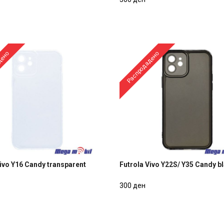
300 ден
дено
Распродадено
Vivo Y16 Candy transparent
Futrola Vivo Y22S/ Y35 Candy b
Vivo Y16 Candy transparent
Futrola Vivo Y22S/ Y35 Candy b
300 ден
300 ден