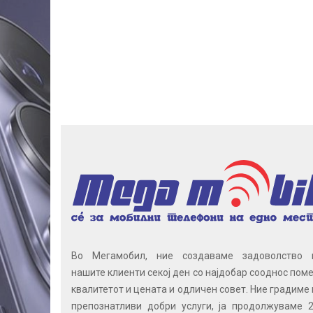
Во Мегамобил, ние создаваме задоволство 
нашите клиенти секој ден со најдобар сооднос поме
квалитетот и цената и одличен совет. Ние градиме 
препознатливи добри услуги, ја продолжуваме 2