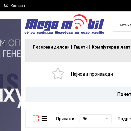
Контакт
Сите к
Резервни делови
Гаџети
Компјутери и лап
Најнови производи
Поче
Прикажи :
Подре