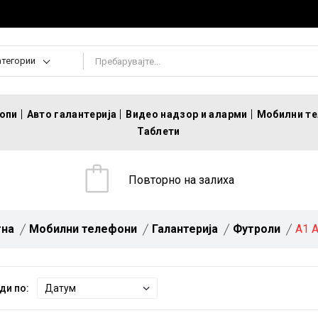
атегории
топи
Авто галантерија
Видео надзор и аларми
Мобилни т
Таблети
Повторно на залиха
тна
Мобилни телефони
Галантерија
Футроли
A1 A
ди по: