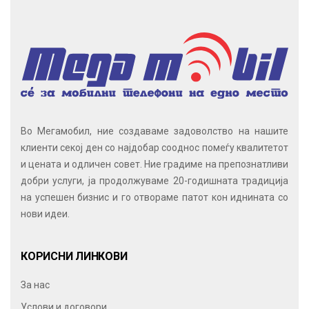
Во Мегамобил, ние создаваме задоволство на нашите
клиенти секој ден со најдобар сооднос помеѓу квалитетот
и цената и одличен совет. Ние градиме на препознатливи
добри услуги, ја продолжуваме 20-годишната традиција
на успешен бизнис и го отвораме патот кон иднината со
нови идеи.
КОРИСНИ ЛИНКОВИ
За нас
Услови и договори