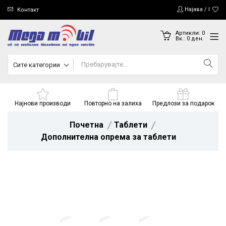
Најава / Регис
Контакт
Артикли:
0
Вк.:
0
ден.
Сите категории
Најнови производи
Повторно на залиха
Предлози за подарок
Почетна
Таблети
Дополнителна опрема за таблети