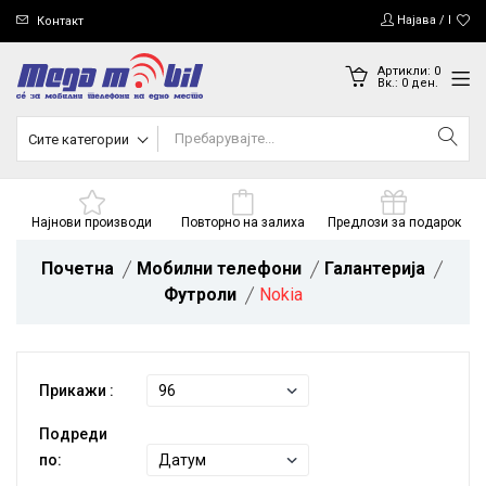
Најава / Регис
Контакт
Артикли:
0
Вк.:
0
ден.
Сите категории
Најнови производи
Повторно на залиха
Предлози за подарок
Почетна
Мобилни телефони
Галантерија
Футроли
Nokia
Прикажи :
Подреди
по: