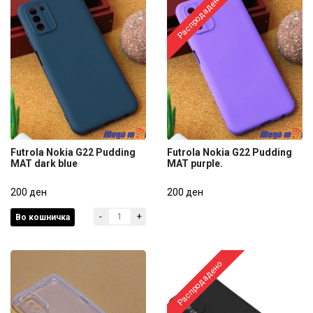
Распродадено
Futrola Nokia G22 Pudding
Futrola Nokia G22 Pudding
MAT dark blue
MAT purple.
Futrola Nokia G22 Pudding
Futrola Nokia G22 Pudding
MAT dark blue
200 ден
MAT purple.
200 ден
-
+
Во кошничка
200 ден
200 ден
Распродадено