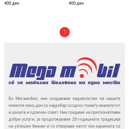
Teracell Flip Cover grey.
400 ден
Flip Cover black.
400 ден
400 ден
400 ден
1
Во Мегамобил, ние создаваме задоволство на нашите
клиенти секој ден со најдобар сооднос помеѓу квалитетот
и цената и одличен совет. Ние градиме на препознатливи
добри услуги, ја продолжуваме 20-годишната традиција
на успешен бизнис и го отвораме патот кон иднината со