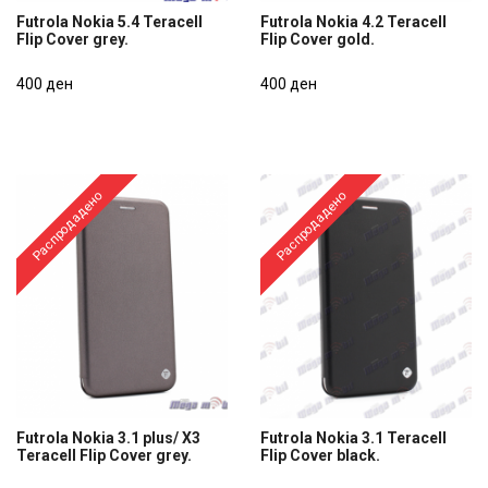
Futrola Nokia 5.4 Teracell
Futrola Nokia 4.2 Teracell
Flip Cover grey.
Flip Cover gold.
Futrola Nokia 5.4 Teracell
Futrola Nokia 4.2 Teracell
Flip Cover grey.
400 ден
Flip Cover gold.
400 ден
400 ден
400 ден
Распродадено
Распродадено
Futrola Nokia 3.1 plus/ X3
Futrola Nokia 3.1 Teracell
Teracell Flip Cover grey.
Flip Cover black.
Futrola Nokia 3.1 plus/ X3
Futrola Nokia 3.1 Teracell