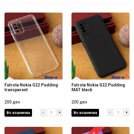
Futrola Nokia G22 Pudding
Futrola Nokia G22 Pudding
transparent
MAT black
Futrola Nokia G22 Pudding
Futrola Nokia G22 Pudding
transparent
200 ден
MAT black
200 ден
-
+
-
+
Во кошничка
Во кошничка
200 ден
200 ден