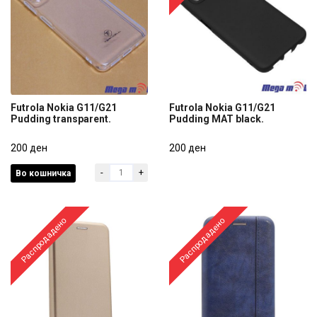
Futrola Nokia G11/G21
Futrola Nokia G11/G21
Pudding transparent.
Pudding MAT black.
Futrola Nokia G11/G21
Futrola Nokia G11/G21
Pudding transparent.
200 ден
Pudding MAT black.
200 ден
-
+
Во кошничка
200 ден
200 ден
Распродадено
Распродадено