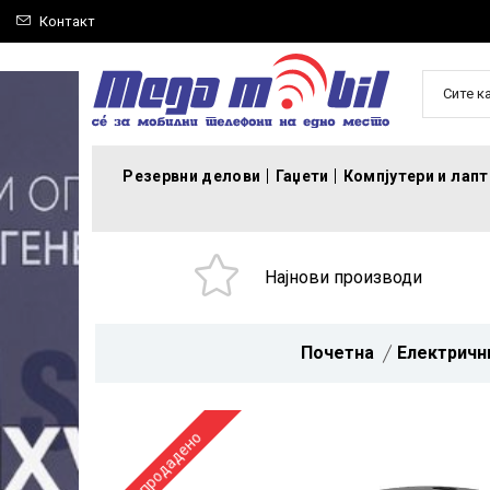
Контакт
Сите к
Резервни делови
Гаџети
Компјутери и лап
Најнови производи
Почетна
Електричн
Распродадено