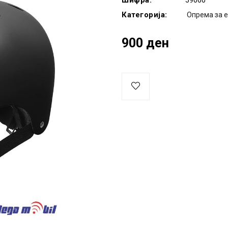
Шифра:
59060
Категорија:
Опрема за 
900 ден