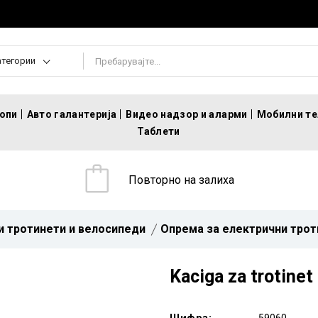
атегории
топи
Авто галантерија
Видео надзор и аларми
Мобилни т
Таблети
Повторно на залиха
и тротинети и велосипеди
Опрема за електрични трот
Kaciga za trotinet