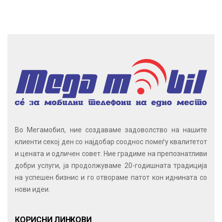
Во Мегамобил, ние создаваме задоволство на нашите
клиенти секој ден со најдобар сооднос помеѓу квалитетот
и цената и одличен совет. Ние градиме на препознатливи
добри услуги, ја продолжуваме 20-годишната традиција
на успешен бизнис и го отвораме патот кон иднината со
нови идеи.
КОРИСНИ ЛИНКОВИ