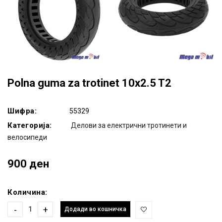
Polna guma za trotinet 10x2.5 T2
Шифра:
55329
Категорија:
Делови за електрични тротинети и
велосипеди
900 ден
Количина:
-
+
Додади во кошничка