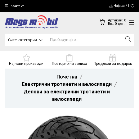
Најава / Регис
Контакт
Артикли:
0
Вк.:
0
ден.
Сите категории
Најнови производи
Повторно на залиха
Предлози за подарок
Почетна
Електрични тротинети и велосипеди
Делови за електрични тротинети и
велосипеди