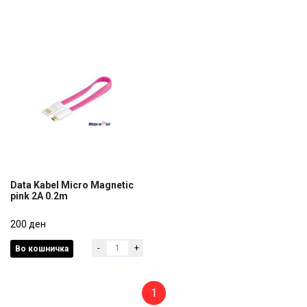
Data Kabel Micro Magnetic
pink 2A 0.2m
Data Kabel Micro Magnetic
pink 2A 0.2m
200 ден
-
+
Во кошничка
200 ден
1