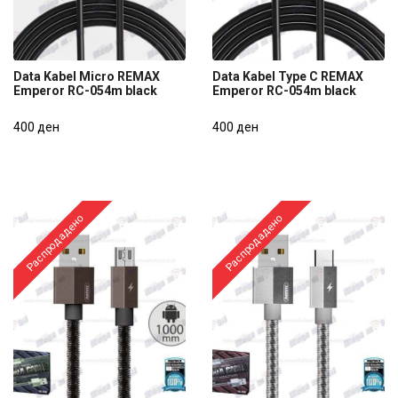
Data Kabel Micro REMAX
Data Kabel Type C REMAX
Emperor RC-054m black
Emperor RC-054m black
Data Kabel Micro REMAX
Data Kabel Type C REMAX
Emperor RC-054m black
400 ден
Emperor RC-054m black
400 ден
400 ден
400 ден
Распродадено
Распродадено