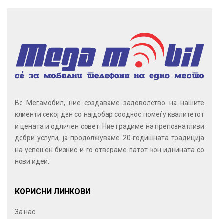
Во Мегамобил, ние создаваме задоволство на нашите
клиенти секој ден со најдобар сооднос помеѓу квалитетот
и цената и одличен совет. Ние градиме на препознатливи
добри услуги, ја продолжуваме 20-годишната традиција
на успешен бизнис и го отвораме патот кон иднината со
нови идеи.
КОРИСНИ ЛИНКОВИ
За нас