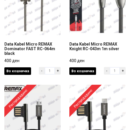
Data Kabel Micro REMAX
Data Kabel Micro REMAX
Dominator FAST RC-064m
Knight RC-043m 1m silver
black
Data Kabel Micro REMAX
Data Kabel Micro REMAX
Dominator FAST RC-064m
400 ден
Knight RC-043m 1m silver
400 ден
black
-
+
-
+
Во кошничка
Во кошничка
400 ден
400 ден
Распродадено
Распродадено