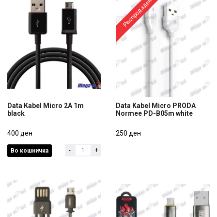
Распродадено
Data Kabel Micro 2A 1m
Data Kabel Micro PRODA
black
Normee PD-B05m white
Data Kabel Micro 2A 1m
Data Kabel Micro PRODA
black
400 ден
Normee PD-B05m white
250 ден
-
+
Во кошничка
400 ден
250 ден