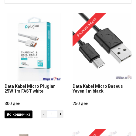
Распродадено
Data Kabel Micro Pluginn
Data Kabel Micro Baseus
25W 1m FAST white
Yaven 1m black
Data Kabel Micro Pluginn
Data Kabel Micro Baseus
25W 1m FAST white
300 ден
Yaven 1m black
250 ден
-
+
Во кошничка
300 ден
250 ден