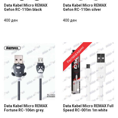
Data Kabel Micro REMAX
Data Kabel Micro REMAX
Gefon RC-110m black
Gefon RC-110m silver
Data Kabel Micro REMAX
Data Kabel Micro REMAX
Gefon RC-110m black
400 ден
Gefon RC-110m silver
400 ден
400 ден
400 ден
Распродадено
Data Kabel Micro REMAX
Data Kabel Micro REMAX Full
Fortune RC-106m grey.
Speed RC-001m 1m white
Data Kabel Micro REMAX
Data Kabel Micro REMAX Full