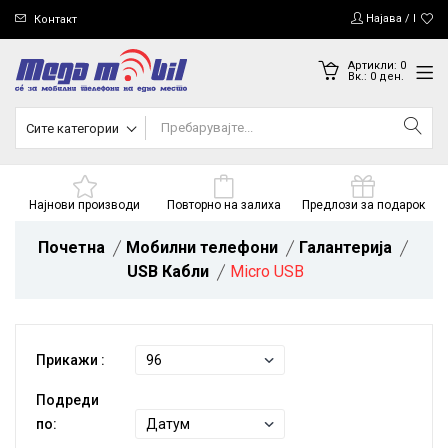
Најава / Регис
Контакт
Артикли:
0
Вк.:
0
ден.
Сите категории
Најнови производи
Повторно на залиха
Предлози за подарок
Почетна
Мобилни телефони
Галантерија
USB Кабли
Micro USB
Прикажи :
Подреди
по: