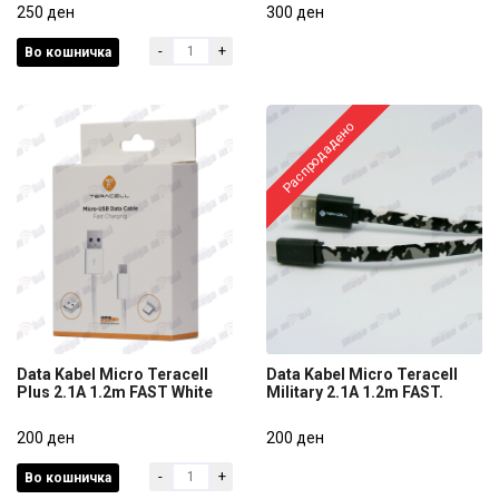
Fortune RC-106m grey.
250 ден
Speed RC-001m 1m white
300 ден
-
+
Во кошничка
250 ден
300 ден
Распродадено
Data Kabel Micro Teracell
Data Kabel Micro Teracell
Plus 2.1A 1.2m FAST White
Military 2.1A 1.2m FAST.
Data Kabel Micro Teracell
Data Kabel Micro Teracell
Plus 2.1A 1.2m FAST White
200 ден
Military 2.1A 1.2m FAST.
200 ден
-
+
Во кошничка
200 ден
200 ден