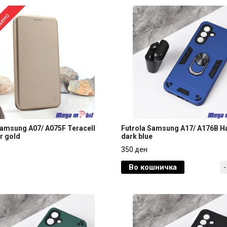
дено
Samsung A07/ A075F Teracell
Futrola Samsung A17/ A176B H
r gold
dark blue
Samsung A07/ A075F Teracell
Futrola Samsung A17/ A176B H
350 ден
r gold
dark blue
Во кошничка
-
350 ден