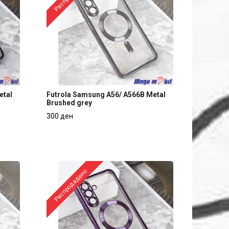
etal
Futrola Samsung A56/ A566B Metal
Brushed grey
etal
Futrola Samsung A56/ A566B Metal
300 ден
Brushed grey
300 ден
Распродадено