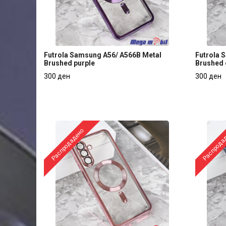
Futrola Samsung A56/ A566B Metal
Futrola 
Brushed purple
Brushed 
Futrola Samsung A56/ A566B Metal
Futrola 
300 ден
300 ден
Brushed purple
Brushed 
300 ден
300 ден
Распродадено
Распрода