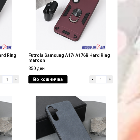
ard Ring
Futrola Samsung A17/ A176B Hard Ring
maroon
ard Ring
Futrola Samsung A17/ A176B Hard Ring
350 ден
maroon
Во кошничка
+
-
+
350 ден