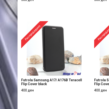
Brushed rose
Brushed 
300 ден
300 ден
Распродадено
Распрода
Futrola Samsung A17/ A176B Teracell
Futrola 
Flip Cover black
Flip Cove
Futrola Samsung A17/ A176B Teracell
Futrola 
400 ден
400 ден
Flip Cover black
Flip Cove
400 ден
400 ден