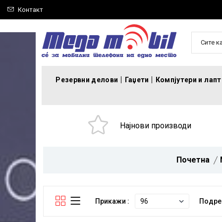
Контакт
Сите к
Резервни делови
Гаџети
Компјутери и лап
Најнови производи
Почетна
Прикажи :
Подре