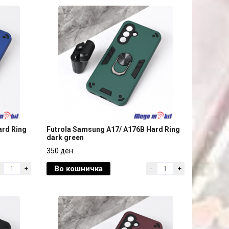
ard Ring
Futrola Samsung A17/ A176B Hard Ring
dark green
ard Ring
Futrola Samsung A17/ A176B Hard Ring
350 ден
dark green
Во кошничка
+
-
+
350 ден