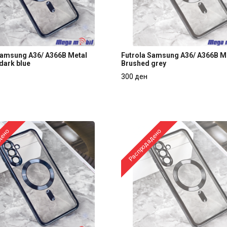
Samsung A36/ A366B Metal
Futrola Samsung A36/ A366B M
dark blue
Brushed grey
Samsung A36/ A366B Metal
Futrola Samsung A36/ A366B M
300 ден
dark blue
Brushed grey
300 ден
дено
Распродадено