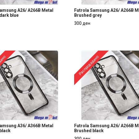
Samsung A26/ A266B Metal
Futrola Samsung A26/ A266B M
dark blue
Brushed grey
Samsung A26/ A266B Metal
Futrola Samsung A26/ A266B M
300 ден
dark blue
Brushed grey
300 ден
дено
Распродадено
Samsung A36/ A366B Metal
Futrola Samsung A26/ A266B M
black
Brushed black
Samsung A36/ A366B Metal
Futrola Samsung A26/ A266B M
300 ден