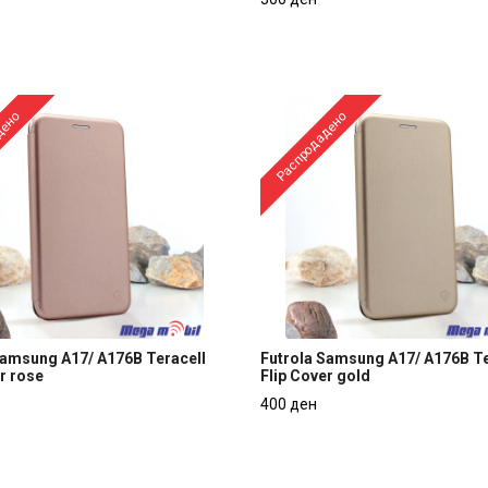
black
Brushed black
300 ден
дено
Распродадено
Samsung A17/ A176B Teracell
Futrola Samsung A17/ A176B Te
r rose
Flip Cover gold
Samsung A17/ A176B Teracell
Futrola Samsung A17/ A176B Te
400 ден
r rose
Flip Cover gold
400 ден