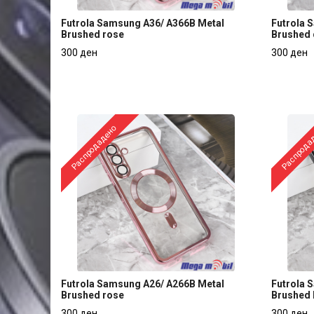
Futrola Samsung A36/ A366B Metal
Futrola 
Brushed rose
Brushed 
Futrola Samsung A36/ A366B Metal
Futrola 
300 ден
300 ден
Brushed rose
Brushed 
300 ден
300 ден
Распродадено
Распрода
Futrola Samsung A26/ A266B Metal
Futrola 
Brushed rose
Brushed 
Futrola Samsung A26/ A266B Metal
Futrola 
300 ден
300 ден