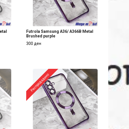
etal
Futrola Samsung A36/ A366B Metal
Brushed purple
etal
Futrola Samsung A36/ A366B Metal
300 ден
Brushed purple
300 ден
Распродадено