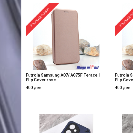
Распродадено
Распрода
Futrola Samsung A07/ A075F Teracell
Futrola 
Flip Cover rose
Flip Cove
Futrola Samsung A07/ A075F Teracell
Futrola 
400 ден
400 ден
Flip Cover rose
Flip Cove
400 ден
400 ден