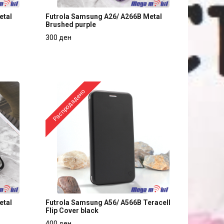
etal
Futrola Samsung A26/ A266B Metal
Brushed purple
etal
Futrola Samsung A26/ A266B Metal
300 ден
Brushed purple
300 ден
Распродадено
etal
Futrola Samsung A56/ A566B Teracell
Flip Cover black
etal
Futrola Samsung A56/ A566B Teracell
400 ден