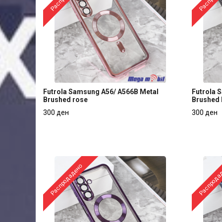
Futrola Samsung A56/ A566B Metal
Futrola 
Brushed rose
Brushed 
Futrola Samsung A56/ A566B Metal
Futrola 
300 ден
300 ден
Brushed rose
Brushed 
300 ден
300 ден
Распродадено
Распрода