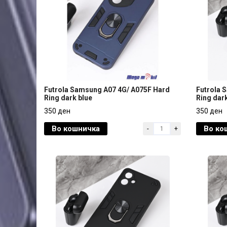
Futrola Samsung A07 4G/ A075F Hard
Futrola 
Ring dark blue
Ring dar
Futrola Samsung A07 4G/ A075F Hard
Futrola 
350 ден
350 ден
Ring dark blue
Ring dar
Во кошничка
Во ко
-
+
350 ден
350 ден