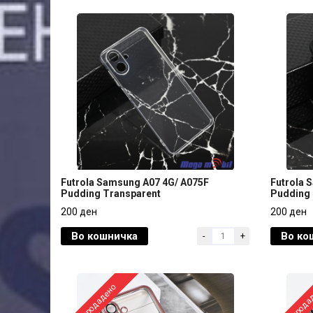
Futrola Samsung A07 4G/ A075F
Futrola 
Pudding Transparent
Pudding 
Futrola Samsung A07 4G/ A075F
Futrola 
200 ден
200 ден
Pudding Transparent
Pudding 
Во кошничка
Во ко
-
+
200 ден
200 ден
Распродадено
Распрода