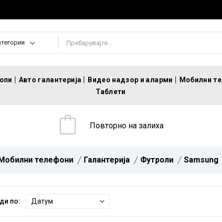
атегории
топи
Авто галантерија
Видео надзор и аларми
Мобилни т
Таблети
Повторно на залиха
Мобилни телефони
Галантерија
Футроли
Samsung
ди по: