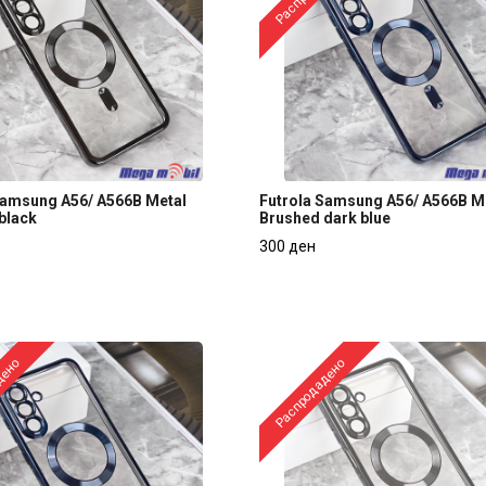
Samsung A56/ A566B Metal
Futrola Samsung A56/ A566B M
black
Brushed dark blue
Samsung A56/ A566B Metal
Futrola Samsung A56/ A566B M
300 ден
black
Brushed dark blue
300 ден
дено
Распродадено