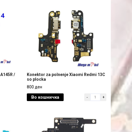
 A145R /
Konektor za polnenje Xiaomi Redmi 13C
so plocka
 A145R /
Konektor za polnenje Xiaomi Redmi 13C
800 ден
so plocka
Во кошничка
-
+
800 ден