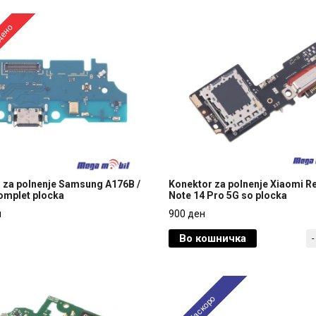
дено
 za polnenje Samsung A176B /
Konektor za polnenje Xiaomi R
omplet plocka
Note 14 Pro 5G so plocka
 za polnenje Samsung A176B /
Konektor za polnenje Xiaomi R
н
900 ден
omplet plocka
Note 14 Pro 5G so plocka
Во кошничка
-
н
900 ден
Наскоро