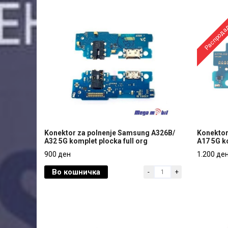
Распрода
Konektor za polnenje Samsung A326B/
Konektor
A32 5G komplet plocka full org
A17 5G k
Konektor za polnenje Samsung A326B/
Konektor
900 ден
1.200 де
A32 5G komplet plocka full org
A17 5G k
Во кошничка
-
+
900 ден
1.200 де