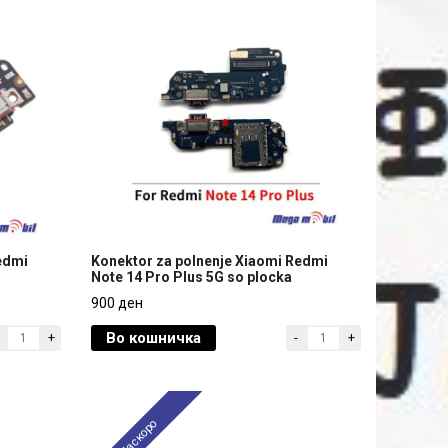
edmi
Konektor za polnenje Xiaomi Redmi
Note 14 Pro Plus 5G so plocka
edmi
Konektor za polnenje Xiaomi Redmi
900 ден
Note 14 Pro Plus 5G so plocka
Во кошничка
+
-
+
900 ден
Наскоро