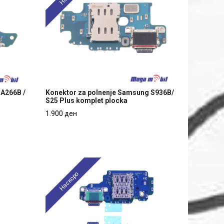
 A266B /
Konektor za polnenje Samsung S936B/
S25 Plus komplet plocka
 A266B /
Konektor za polnenje Samsung S936B/
1.900 ден
S25 Plus komplet plocka
1.900 ден
Наскоро