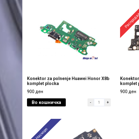
Распрода
Konektor za polnenje Huawei Honor X8b
Konektor
komplet plocka
komplet 
Konektor za polnenje Huawei Honor X8b
Konektor
900 ден
900 ден
komplet plocka
komplet 
Во кошничка
-
+
900 ден
900 ден
Наскоро