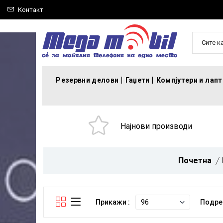
Контакт
Сите к
Резервни делови
Гаџети
Компјутери и лап
Најнови производи
Почетна
Прикажи :
Подре