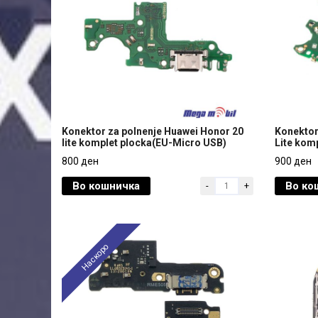
Konektor za polnenje Huawei Honor 20
Konektor
lite komplet plocka(EU-Micro USB)
Lite kom
Konektor za polnenje Huawei Honor 20
Konektor
800 ден
900 ден
lite komplet plocka(EU-Micro USB)
Lite kom
Во кошничка
Во ко
-
+
800 ден
900 ден
Наскоро