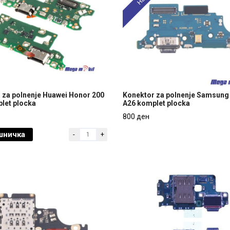
 za polnenje Huawei Honor 200
Konektor za polnenje Samsung
plet plocka
A26 komplet plocka
 za polnenje Huawei Honor 200
Konektor za polnenje Samsung
800 ден
plet plocka
A26 komplet plocka
шничка
-
+
800 ден