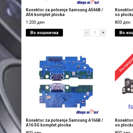
Konektor za polnenje Samsung A566B /
Konektor
A56 komplet plocka
so plock
Konektor za polnenje Samsung A566B /
Konektor
1.200 ден
800 ден
A56 komplet plocka
so plock
Во кошничка
Во ко
-
+
1.200 ден
800 ден
Распрода
Konektor za polnenje Samsung A166B /
Konektor
A16 5G komplet plocka
so plock
Konektor za polnenje Samsung A166B /
Konektor
800 ден
800 ден