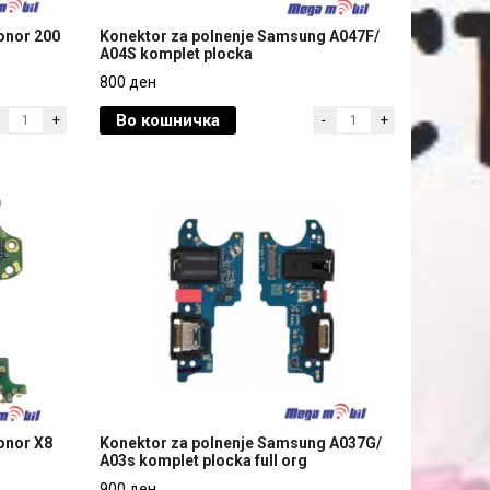
onor 200
Konektor za polnenje Samsung A047F/
A04S komplet plocka
onor 200
Konektor za polnenje Samsung A047F/
800 ден
A04S komplet plocka
Во кошничка
+
-
+
800 ден
onor X8
Konektor za polnenje Samsung A037G/
A03s komplet plocka full org
onor X8
Konektor za polnenje Samsung A037G/
900 ден