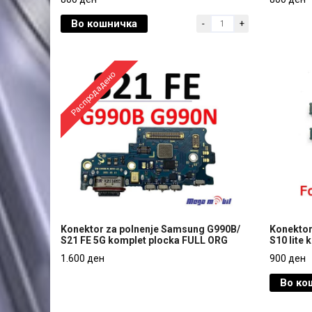
A16 5G komplet plocka
so plock
Во кошничка
-
+
800 ден
800 ден
Распродадено
Konektor za polnenje Samsung G990B/
Konektor
S21 FE 5G komplet plocka FULL ORG
S10 lite 
Konektor za polnenje Samsung G990B/
Konektor
1.600 ден
900 ден
S21 FE 5G komplet plocka FULL ORG
S10 lite 
Во ко
1.600 ден
900 ден