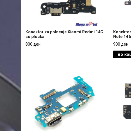
Konektor za polnenje Xiaomi Redmi 14C
Konektor
so plocka
Note 14 
Konektor za polnenje Xiaomi Redmi 14C
Konektor
800 ден
900 ден
so plocka
Note 14 
Во ко
800 ден
900 ден