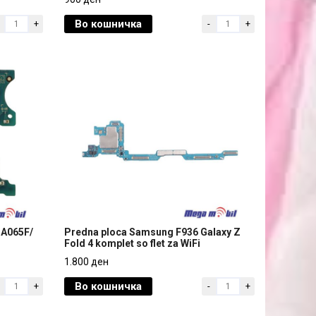
A03s komplet plocka full org
Во кошничка
+
-
+
900 ден
 A065F/
Predna ploca Samsung F936 Galaxy Z
Fold 4 komplet so flet za WiFi
 A065F/
Predna ploca Samsung F936 Galaxy Z
1.800 ден
Fold 4 komplet so flet za WiFi
Во кошничка
+
-
+
1.800 ден