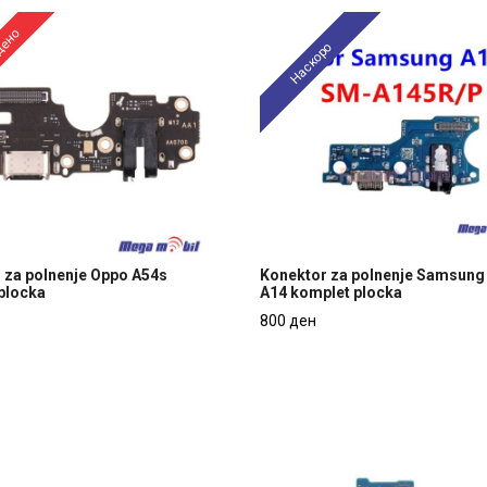
дено
Наскоро
 za polnenje Oppo A54s
Konektor za polnenje Samsung
plocka
A14 komplet plocka
 za polnenje Oppo A54s
Konektor za polnenje Samsung
800 ден
plocka
A14 komplet plocka
800 ден