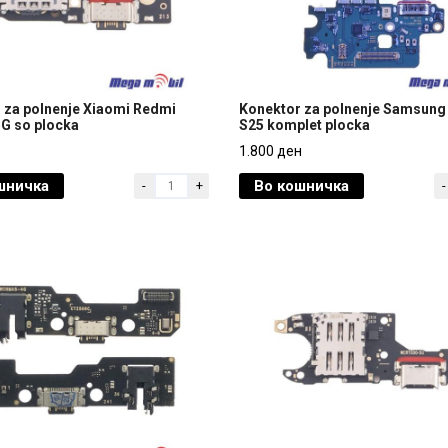
 za polnenje Xiaomi Redmi
Konektor za polnenje Samsung
5G so plocka
S25 komplet plocka
 za polnenje Xiaomi Redmi
Konektor za polnenje Samsung
1.800 ден
5G so plocka
S25 komplet plocka
шничка
Во кошничка
-
+
-
1.800 ден