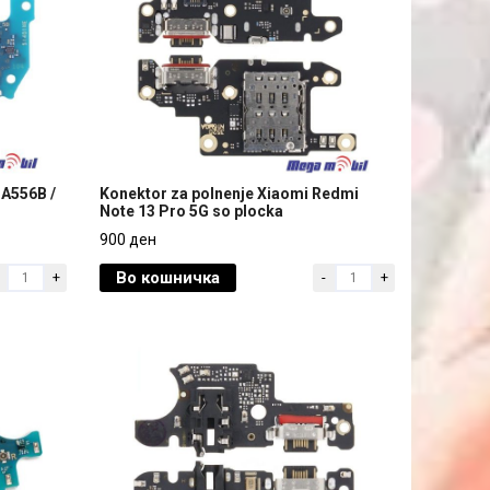
 A556B /
Konektor za polnenje Xiaomi Redmi
Note 13 Pro 5G so plocka
 A556B /
Konektor za polnenje Xiaomi Redmi
900 ден
Note 13 Pro 5G so plocka
Во кошничка
+
-
+
900 ден