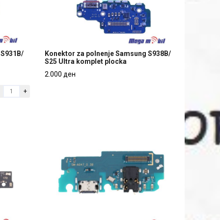
 S931B/
Konektor za polnenje Samsung S938B/
S25 Ultra komplet plocka
 S931B/
Konektor za polnenje Samsung S938B/
2.000 ден
S25 Ultra komplet plocka
+
2.000 ден