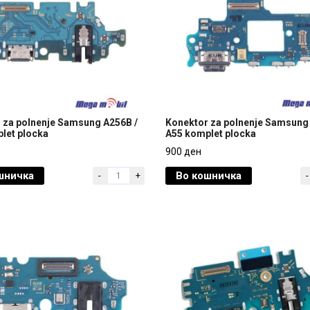
 za polnenje Samsung A256B /
Konektor za polnenje Samsung
let plocka
A55 komplet plocka
 za polnenje Samsung A256B /
Konektor za polnenje Samsung
900 ден
let plocka
A55 komplet plocka
шничка
Во кошничка
-
+
-
900 ден