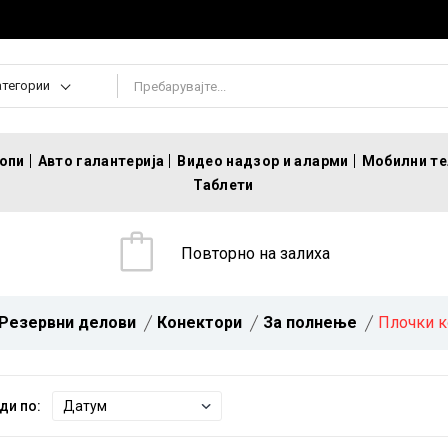
атегории
топи
Авто галантерија
Видео надзор и аларми
Мобилни т
Таблети
Повторно на залиха
Резервни делови
Конектори
За полнење
Плочки 
ди по: