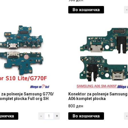
a
4G komplet plocka
Во кошничка
-
900 ден
 za polnenje Samsung G770/
Konektor za polnenje Samsung
komplet plocka Full org SH
A06 komplet plocka
 za polnenje Samsung G770/
Konektor za polnenje Samsung
800 ден
komplet plocka Full org SH
A06 komplet plocka
шничка
Во кошничка
-
+
-
800 ден