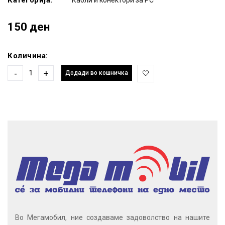
150 ден
Количина:
-
+
Додади во кошничка
Во Мегамобил, ние создаваме задоволство на нашите