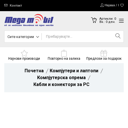
Најава / Регис
Контакт
Артикли:
0
Вк.:
0
ден.
Сите категории
Најнови производи
Повторно на залиха
Предлози за подарок
Почетна
Компјутери и лаптопи
Компјутерска опрема
Кабли и конектори за PC