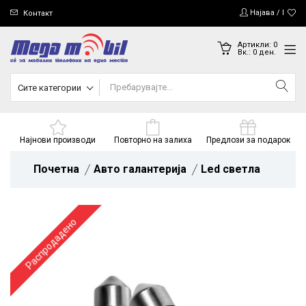
Најава / Регис
Контакт
Артикли:
0
Вк.:
0
ден.
Сите категории
Најнови производи
Повторно на залиха
Предлози за подарок
Почетна
Авто галантерија
Led светла
Распродадено