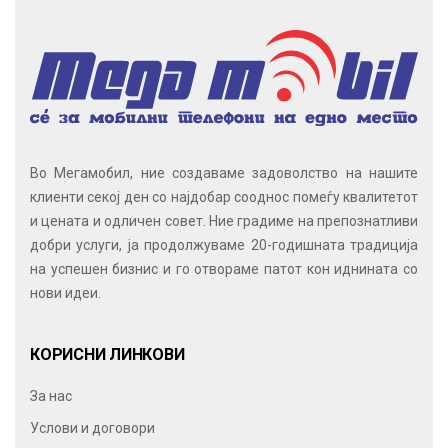
Во Мегамобил, ние создаваме задоволство на нашите
клиенти секој ден со најдобар сооднос помеѓу квалитетот
и цената и одличен совет. Ние градиме на препознатливи
добри услуги, ја продолжуваме 20-годишната традиција
на успешен бизнис и го отвораме патот кон иднината со
нови идеи.
КОРИСНИ ЛИНКОВИ
За нас
Услови и договори