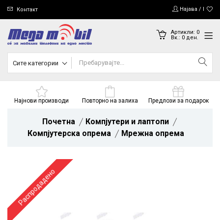
Најава / Регис
Контакт
Артикли:
0
Вк.:
0
ден.
Сите категории
Најнови производи
Повторно на залиха
Предлози за подарок
Почетна
Компјутери и лаптопи
Компјутерска опрема
Мрежна опрема
Распродадено