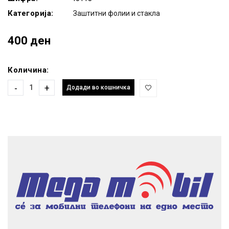
Категорија:
Заштитни фолии и стакла
400 ден
Количина:
-
+
Додади во кошничка