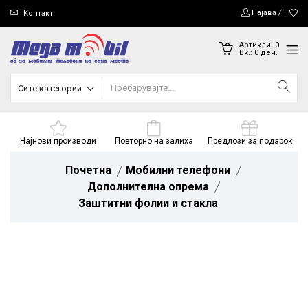
Најава / Регис
Контакт
Артикли:
0
Вк.:
0
ден.
Сите категории
Најнови производи
Повторно на залиха
Предлози за подарок
Почетна
Мобилни телефони
Дополнителна опрема
Заштитни фолии и стакла