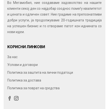
Во Мегамобил, ние создаваме задоволство на нашите
клиенти секој ден со најдобар сооднос помеѓу квалитетот
и цената и одличен совет. Ние градиме на препознатливи
добри услуги, ја продолжуваме 20-годишната традиција
на успешен бизнис и го отвораме патот кон иднината со
нови идеи.
КОРИСНИ ЛИНКОВИ
За нас
Услови и договори
Политика за заштита на лични податоци
Политика за достава
Политика за поврат на средства