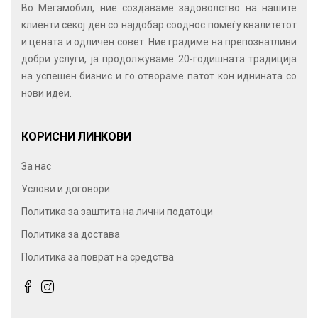
Во Мегамобил, ние создаваме задоволство на нашите
клиенти секој ден со најдобар сооднос помеѓу квалитетот
и цената и одличен совет. Ние градиме на препознатливи
добри услуги, ја продолжуваме 20-годишната традиција
на успешен бизнис и го отвораме патот кон иднината со
нови идеи.
КОРИСНИ ЛИНКОВИ
За нас
Услови и договори
Политика за заштита на лични податоци
Политика за достава
Политика за поврат на средства