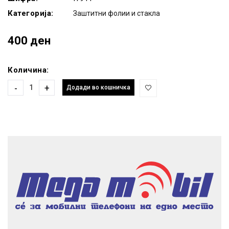
Категорија:
Заштитни фолии и стакла
400 ден
Количина:
-
+
Додади во кошничка