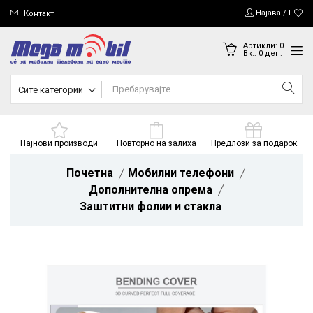
Најава / Регис
Контакт
Артикли:
0
Вк.:
0
ден.
Сите категории
Најнови производи
Повторно на залиха
Предлози за подарок
Почетна
Мобилни телефони
Дополнителна опрема
Заштитни фолии и стакла