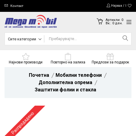
Најава / Регис
Контакт
Артикли:
0
Вк.:
0
ден.
Сите категории
Најнови производи
Повторно на залиха
Предлози за подарок
Почетна
Мобилни телефони
Дополнителна опрема
Заштитни фолии и стакла
Распродадено