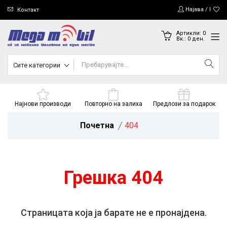
Најава / Регис
Контакт
Артикли:
0
Вк.:
0
ден.
Сите категории
Најнови производи
Повторно на залиха
Предлози за подарок
Почетна
404
Грешка 404
Страницата која ја барате не е пронајдена.