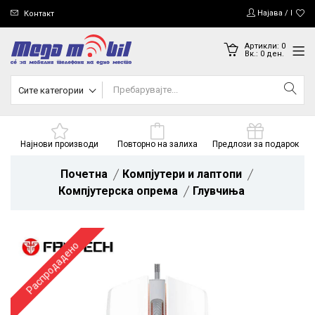
Најава / Регис
Контакт
Артикли:
0
Вк.:
0
ден.
Сите категории
Најнови производи
Повторно на залиха
Предлози за подарок
Почетна
Компјутери и лаптопи
Компјутерска опрема
Глувчиња
Распродадено