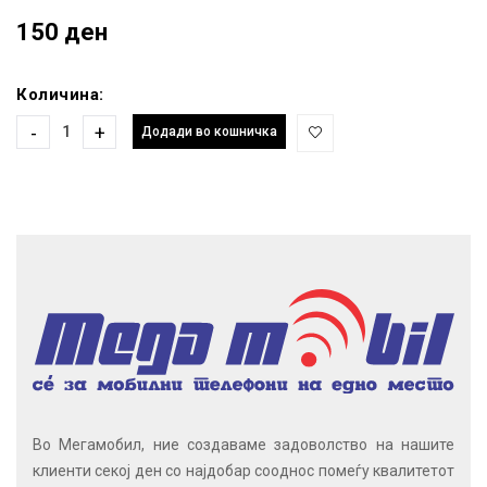
150 ден
Количина:
-
+
Додади во кошничка
Во Мегамобил, ние создаваме задоволство на нашите
клиенти секој ден со најдобар сооднос помеѓу квалитетот