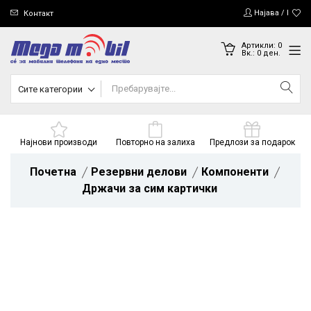
Најава / Регис
Контакт
Артикли:
0
Вк.:
0
ден.
Сите категории
Најнови производи
Повторно на залиха
Предлози за подарок
Почетна
Резервни делови
Компоненти
Држачи за сим картички