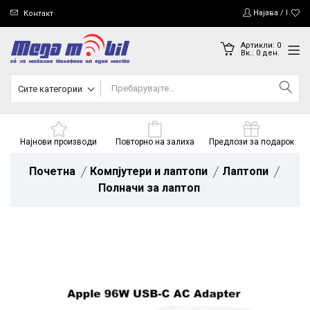
Најава / Регис
Контакт
Артикли:
0
Вк.:
0
ден.
Сите категории
Најнови производи
Повторно на залиха
Предлози за подарок
Почетна
Компјутери и лаптопи
Лаптопи
Полначи за лаптоп