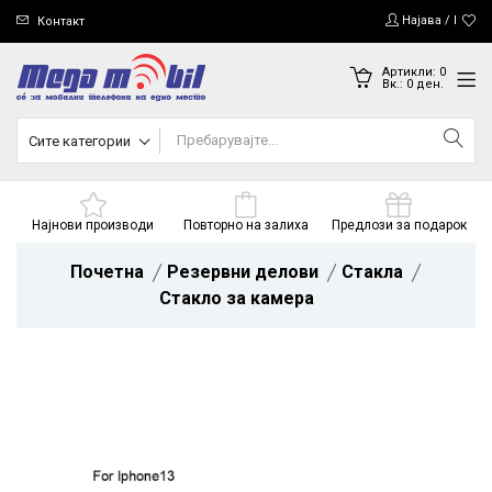
Најава / Регис
Контакт
Артикли:
0
Вк.:
0
ден.
Сите категории
Најнови производи
Повторно на залиха
Предлози за подарок
Почетна
Резервни делови
Стакла
Стакло за камера