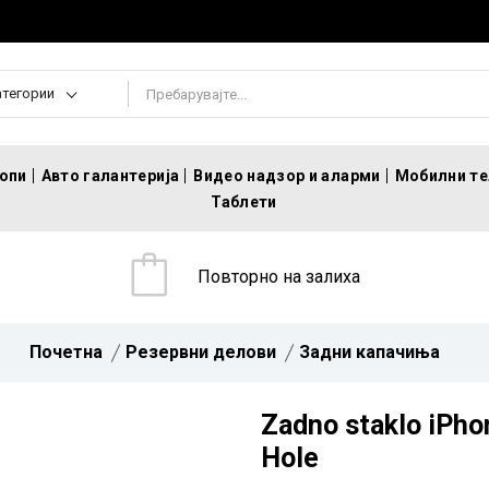
атегории
топи
Авто галантерија
Видео надзор и аларми
Мобилни т
Таблети
Повторно на залиха
Почетна
Резервни делови
Задни капачиња
Zadno staklo iPho
Hole