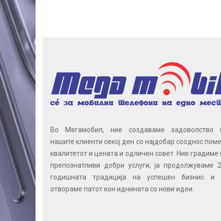
Во Мегамобил, ние создаваме задоволство 
нашите клиенти секој ден со најдобар сооднос поме
квалитетот и цената и одличен совет. Ние градиме 
препознатливи добри услуги, ја продолжуваме 2
годишната традиција на успешен бизнис и 
отвораме патот кон иднината со нови идеи.