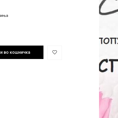
чиња
и во кошничка