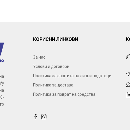
КОРИСНИ ЛИНКОВИ
К
За нас
Услови и договори
Политика за заштита на лични податоци
на
ѓу
Политика за достава
на
Политика за поврат на средства
0-
го