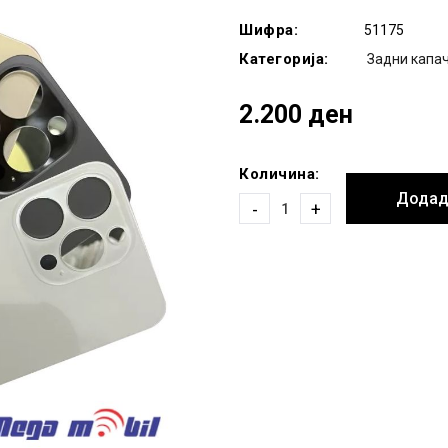
Шифра:
51175
Категорија:
Задни капа
2.200 ден
Количина:
Додад
-
+