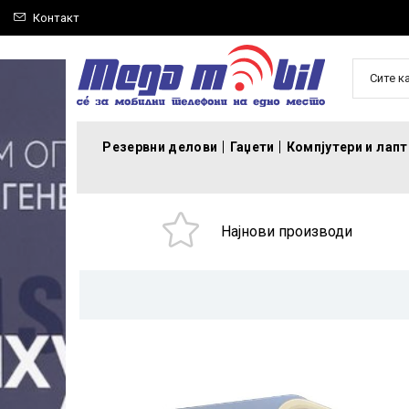
Контакт
Сите к
Резервни делови
Гаџети
Компјутери и лап
Најнови производи