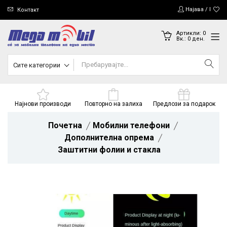
Најава / Регис
Контакт
Артикли:
0
Вк.:
0
ден.
Сите категории
Најнови производи
Повторно на залиха
Предлози за подарок
Почетна
Мобилни телефони
Дополнителна опрема
Заштитни фолии и стакла