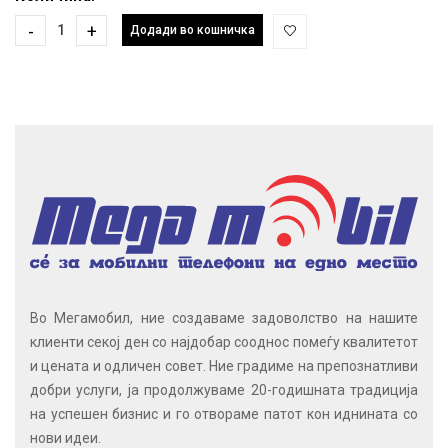
-
+
Додади во кошничка
Во Мегамобил, ние создаваме задоволство на нашите
клиенти секој ден со најдобар сооднос помеѓу квалитетот
и цената и одличен совет. Ние градиме на препознатливи
добри услуги, ја продолжуваме 20-годишната традиција
на успешен бизнис и го отвораме патот кон иднината со
нови идеи.